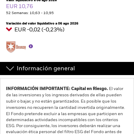
Valor liquidativo a 06 ago 2026
España
EUR 10,76
Change location
52 Semanas: 10,63 - 10,95
BlackRock
Variación del valor liquidativo a 06 ago 2026
EUR -0,02 (-0,23%)
iShares
Aladdin
Información general
Nuestra compañía
INFORMACIÓN IMPORTANTE: Capital en Riesgo.
El valor
de las inversiones y los ingresos derivados de ellas pueden
subir o bajar, y no están garantizados. Es posible que los
inversores no recuperen la cantidad invertida originalmente.
El Fondo pretende excluir a las empresas que participen en
determinadas actividades incompatibles con los criterios
ESG. Por consiguiente, los inversores deberán realizar una
evaluación ética personal del filtro ESG del Fondo antes de