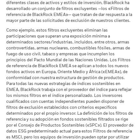
cumplen lo establecido en el
la rentabilidad futura. Los mercados podrían evolucionar de
diferentes clases de activos y estilos de inversión, BlackRock ha
Ver todos los documentos
Pacto Mundial de las
Lo que puede recibir una vez deducidos los 
Clasificación Global de
Bond Global Corporates EUR
desarrollado un conjunto de filtros excluyentes —los «Filtros de
formas muy diferentes en el futuro. Puede ayudarle a evaluar
Favorable
Naciones Unidas
Rendimiento medio cada año
Fondos de Lipper
referencia de BlackRock EMEA»— que tratan de dar respuesta a la
cómo se ha gestionado el fondo en el pasado
a -
a 17 jul 2026
mayor parte de las solicitudes de exclusión de nuestros clientes.
La rentabilidad se muestra tomando como base el Valor
El escenario de tensión muestra lo que usted podría recibir en
MSCI - Carbón Térmico
-
Liquidativo (VL), con reinversión de los ingresos brutos
circunstancias extremas de los mercados.
Intensidad Media Ponderada
76,88
Como ejemplo, estos filtros excluyentes eliminan las
a -
de Exposición al Carbono de
cuando corresponda. La rentabilidad de su inversión puede
participaciones que superan una exposición mínima a
MSCI (toneladas de
aumentar o disminuir como resultado de las fluctuaciones del
determinados sectores/industrias, incluidos, entre otros, armas
MSCI - Arenas Bituminosas
-
emisiones de CO2 / millón de
controvertidas, armas nucleares, combustibles fósiles, armas de
valor de las divisas si su inversión se realiza en una divisa
a -
$ en ventas)
fuego de uso civil, tabaco y empresas que incumplen los
distinta de la utilizada para el cálculo de la rentabilidad
a 17 jul 2026
principios del Pacto Mundial de las Naciones Unidas. Los Filtros
pasada. Fuente: Blackrock
Porcentaje de Cobertura ESG
93,56
de referencia de BlackRock EMEA se aplican a todos los nuevos
de MSCI
fondos activos en Europa, Oriente Medio y África («EMEA»), de
Cobertura de Implicación
-
a 17 jul 2026
conformidad con nuestra estructura de gestión de productos.
Empresarial
Para todas las nuevas estrategias de índices sostenibles en
a -
Puntuación de Calidad ESG
35,63
EMEA, BlackRock trabaja con el proveedor del índice para reflejar
de MSCI - Percentil entre
Porcentaje del Fondo no
los mismos filtros en el índice personalizado. Los inversores
-
Empresas Similares
cubierto
cualificados con cuentas independientes pueden disponer de
a 17 jul 2026
a -
filtros de exclusión establecidos con criterios específicos
Fondos en Grupo de
160
determinados por el propio inversor. La definición de los filtros de
Características Similares
referencia y su adopción en fondos sostenibles filtrados se rige
Las exposiciones a Implicación Empresarial de BlackRock
a 17 jul 2026
por el Consejo de Productos Sostenibles («SPC»). El proveedor de
indicadas anteriormente para Carbón Térmico y Arenas
datos ESG predeterminado actual para estos Filtros de referencia
Bituminosas se calculan y notifican para aquellas empresas
Porcentaje de Cobertura de la
92,79
es MSCI, pero los equipos de inversión pueden optar por utilizar
Media Ponderada de
en las que más de un 5 % de sus ingresos proceden de la