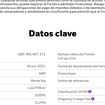
 cualquier entidad que presta servicios como la custodia de activos,
instrumentos, puede exponer al Fondo a pérdidas financieras.
Riesgo 
enda sus obligaciones de pago de importes debidos o de reembolso
de compradores y vendedores es insuficiente para permitir que el F
Datos clave
GBP 362.467.371
Activos netos del Fondo
a 04 ago 2026
30 jun 2021
Fecha de lanzamiento del fon
GBP
Divisa base
Renta fija
Índice de referencia
LGCPTRUU
Clasificación SFDR
0,00%
Ongoing Charge Fee
0,14%