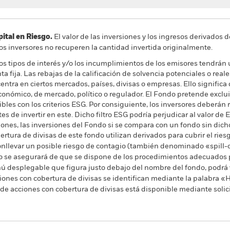
al en Riesgo.
El valor de las inversiones y los ingresos derivados d
os inversores no recuperen la cantidad invertida originalmente.
los tipos de interés y/o los incumplimientos de los emisores tendrán 
a fija. Las rebajas de la calificación de solvencia potenciales o rea
centra en ciertos mercados, países, divisas o empresas. Ello signific
conómico, de mercado, político o regulador. El Fondo pretende exclu
es con los criterios ESG. Por consiguiente, los inversores deberán r
es de invertir en este. Dicho filtro ESG podría perjudicar al valor de E
ones, las inversiones del Fondo si se compara con un fondo sin dicho 
rtura de divisas de este fondo utilizan derivados para cubrir el ries
onllevar un posible riesgo de contagio (también denominado «spill-ov
o se asegurará de que se dispone de los procedimientos adecuados p
nú desplegable que figura justo debajo del nombre del fondo, podrá v
cciones con cobertura de divisas se identifican mediante la palabra
 de acciones con cobertura de divisas está disponible mediante solic