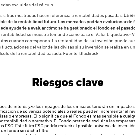
edan excluidas del cálculo.
s cifras mostradas hacen referencia a rentabilidades pasadas.
La re
able de la rentabilidad futura. Los mercados podrían evolucionar de 
ede ayudarle a evaluar cómo se ha gestionado el fondo en el pasad
 rentabilidad se muestra tomando como base el Valor Liquidativo (VL
utos cuando corresponda. La rentabilidad de su inversión puede au
s fluctuaciones del valor de las divisas si su inversión se realiza en un
lculo de la rentabilidad pasada. Fuente: Blackrock
Riesgos clave
tipos de interés y/o los impagos de los emisores tendrán un impacto si
alificación de solvencia potenciales o reales pueden incrementar el ni
ivisas o empresas. Ello significa que el Fondo es más sensible a cual
 sostenibilidad o normativo.
El Fondo pretende excluir a las empresa
os ESG. Este filtro ESG podría reducir el posible universo de inversió
un fondo sin dicho filtro.