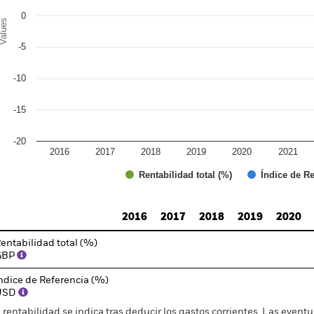
0
alues
-5
-10
-15
-20
2016
2017
2018
2019
2020
2021
Índice de Re
Rentabilidad total (%)
d of interactive chart.
2016
2017
2018
2019
2020
entabilidad total (%)
GBP
ndice de Referencia (%)
USD
 rentabilidad se indica tras deducir los gastos corrientes. Las even