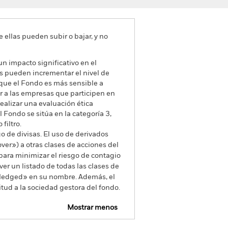
e ellas pueden subir o bajar, y no
un impacto significativo en el
les pueden incrementar el nivel de
a que el Fondo es más sensible a
ir a las empresas que participen en
ealizar una evaluación ética
l Fondo se sitúa en la categoría 3,
filtro.
go de divisas. El uso de derivados
er») a otras clases de acciones del
ara minimizar el riesgo de contagio
er un listado de todas las clases de
 «Hedged» en su nombre. Además, el
itud a la sociedad gestora del fondo.
Mostrar menos