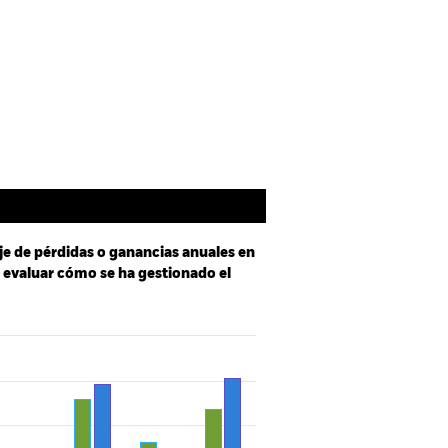
spectus
SFDR Web Disclosure
Holdings
Literatura
je de pérdidas o ganancias anuales en
a evaluar cómo se ha gestionado el