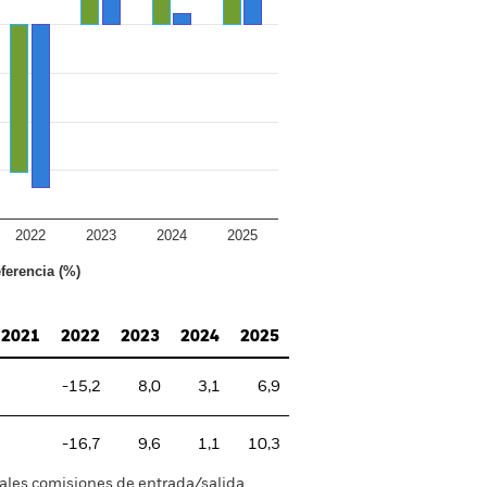
2022
2023
2024
2025
ferencia (%)
2021
2022
2023
2024
2025
-15,2
8,0
3,1
6,9
-16,7
9,6
1,1
10,3
tuales comisiones de entrada/salida