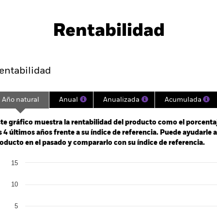
PRIIP KID
Ficha informativa
Pro
te Bond Index
Download
Rentabilidad
entabilidad
Datos clave
Gestores del fondo
entabilidad
Año natural
Anual
Anualizada
Acumulada
ge: 2021-05-31 00:00:00 to 2026-06-30 00:00:00.
: -32 to 16.
te gráfico muestra la rentabilidad del producto como el porcenta
s 4 últimos años frente a su índice de referencia. Puede ayudarle 
oducto en el pasado y compararlo con su índice de referencia.
art
15
r chart with 2 data series.
e chart has 1 X axis displaying categories.
e chart has 1 Y axis displaying Values. Range: -20 to 15.
10
5