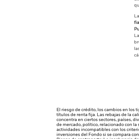
qu
La
fi
Pu
La
br
la
cá
El riesgo de crédito, los cambios en los 
títulos de renta fija. Las rebajas de la c
concentra en ciertos sectores, países, d
de mercado, político, relacionado con la
actividades incompatibles con los criteri
inversiones del Fondo si se compara con 