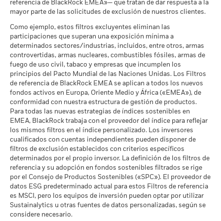
Fondos de Lipper
referencia de BlackRock EMEA»— que tratan de dar respuesta a la
aumentar o disminuir como resultado de las fluctuaciones del
a 30 jun 2026
a 17 jul 2026
mayor parte de las solicitudes de exclusión de nuestros clientes.
El escenario de tensión muestra lo que usted podría recibir en
valor de las divisas si su inversión se realiza en una divisa
MSCI - Carbón Térmico
0,00%
circunstancias extremas de los mercados.
distinta de la utilizada para el cálculo de la rentabilidad
Intensidad Media Ponderada
49,61
Como ejemplo, estos filtros excluyentes eliminan las
a 30 jun 2026
de Exposición al Carbono de
pasada. Fuente: Blackrock
participaciones que superan una exposición mínima a
MSCI (toneladas de
determinados sectores/industrias, incluidos, entre otros, armas
MSCI - Arenas Bituminosas
0,00%
emisiones de CO2 / millón de
controvertidas, armas nucleares, combustibles fósiles, armas de
a 30 jun 2026
$ en ventas)
fuego de uso civil, tabaco y empresas que incumplen los
a 17 jul 2026
principios del Pacto Mundial de las Naciones Unidas. Los Filtros
Porcentaje de Cobertura ESG
97,59
de referencia de BlackRock EMEA se aplican a todos los nuevos
de MSCI
fondos activos en Europa, Oriente Medio y África («EMEA»), de
Cobertura de Implicación
99,74%
a 17 jul 2026
conformidad con nuestra estructura de gestión de productos.
Empresarial
Para todas las nuevas estrategias de índices sostenibles en
a 30 jun 2026
Puntuación de Calidad ESG
42,58
EMEA, BlackRock trabaja con el proveedor del índice para reflejar
de MSCI - Percentil entre
Porcentaje del Fondo no
los mismos filtros en el índice personalizado. Los inversores
0,29%
Empresas Similares
cubierto
cualificados con cuentas independientes pueden disponer de
a 17 jul 2026
a 30 jun 2026
filtros de exclusión establecidos con criterios específicos
Fondos en Grupo de
5.521
determinados por el propio inversor. La definición de los filtros de
Características Similares
referencia y su adopción en fondos sostenibles filtrados se rige
Las exposiciones a Implicación Empresarial de BlackRock
a 17 jul 2026
por el Consejo de Productos Sostenibles («SPC»). El proveedor de
indicadas anteriormente para Carbón Térmico y Arenas
datos ESG predeterminado actual para estos Filtros de referencia
Bituminosas se calculan y notifican para aquellas empresas
Porcentaje de Cobertura de la
97,33
es MSCI, pero los equipos de inversión pueden optar por utilizar
Media Ponderada de
en las que más de un 5 % de sus ingresos proceden de la
Intensidad de Carbono de
Sustainalytics u otras fuentes de datos personalizadas, según se
explotación de carbón térmico o arenas bituminosas de
MSCI
considere necesario.
acuerdo con lo definido por MSCI ESG Research. Para la