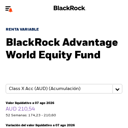
Bienvenido a la página web de BlackRock para inversores
particulares.
RENTA VARIABLE
¿No eres un inversor particular? Para acceder a contenido más
BlackRock Advantage
relevante, por favor, actualiza
tu tipo de usuario.
World Equity Fund
Quiénes somos
Productos
Perspectivas
Educación
Valor liquidativo a 07 ago 2026
AUD 210,54
52 Semanas: 174,23 - 210,60
Particulares
Variación del valor liquidativo a 07 ago 2026