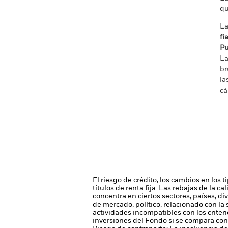
qu
La
fi
Pu
La
br
la
cá
El riesgo de crédito, los cambios en los 
títulos de renta fija. Las rebajas de la c
concentra en ciertos sectores, países, d
de mercado, político, relacionado con la
actividades incompatibles con los criteri
inversiones del Fondo si se compara con 