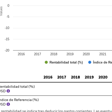
0
alues
-5
-10
-15
-20
2016
2017
2018
2019
2020
2021
Índice de Re
Rentabilidad total (%)
d of interactive chart.
2016
2017
2018
2019
2020
entabilidad total (%)
USD
ndice de Referencia (%)
USD
 rentabilidad se indica tras deducir los gastos corrientes. Las even