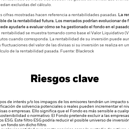
edan excluidas del cálculo.
s cifras mostradas hacen referencia a rentabilidades pasadas.
La re
able de la rentabilidad futura. Los mercados podrían evolucionar de 
ede ayudarle a evaluar cómo se ha gestionado el fondo en el pasad
 rentabilidad se muestra tomando como base el Valor Liquidativo (VL
utos cuando corresponda. La rentabilidad de su inversión puede au
s fluctuaciones del valor de las divisas si su inversión se realiza en un
lculo de la rentabilidad pasada. Fuente: Blackrock
Riesgos clave
tipos de interés y/o los impagos de los emisores tendrán un impacto si
alificación de solvencia potenciales o reales pueden incrementar el ni
ivisas o empresas. Ello significa que el Fondo es más sensible a cual
 sostenibilidad o normativo.
El Fondo pretende excluir a las empresa
os ESG. Este filtro ESG podría reducir el posible universo de inversió
un fondo sin dicho filtro.