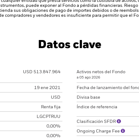
 cualquier entidad que presta servicios como la custodia de activos,
instrumentos, puede exponer al Fondo a pérdidas financieras.
Riesgo 
enda sus obligaciones de pago de importes debidos o de reembolso
de compradores y vendedores es insuficiente para permitir que el F
Datos clave
USD 513.847.964
Activos netos del Fondo
a 05 ago 2026
19 ene 2021
Fecha de lanzamiento del fon
USD
Divisa base
Renta fija
Índice de referencia
LGCPTRUU
Clasificación SFDR
0,00%
Ongoing Charge Fee
0,00%