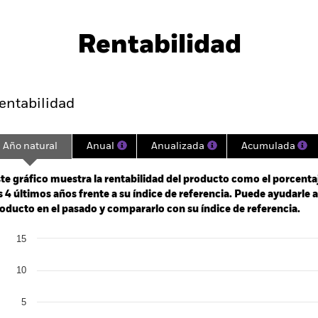
PRIIP KID
Ficha informativa
Pro
te Bond Index
Download
Rentabilidad
entabilidad
Datos clave
Gestores del fondo
entabilidad
Año natural
Anual
Anualizada
Acumulada
ge: 2020-12-31 00:00:00 to 2026-07-31 00:00:00.
: -40 to 20.
te gráfico muestra la rentabilidad del producto como el porcenta
s 4 últimos años frente a su índice de referencia. Puede ayudarle 
oducto en el pasado y compararlo con su índice de referencia.
art
15
r chart with 2 data series.
e chart has 1 X axis displaying categories.
e chart has 1 Y axis displaying Values. Range: -20 to 15.
10
5