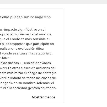
e ellas pueden subir o bajar, y no
un impacto significativo en el
les pueden incrementar el nivel de
a que el Fondo es más sensible a
ir a las empresas que participen en
ealizar una evaluación ética
l Fondo se sitúa en la categoría 3,
filtro.
go de divisas. El uso de derivados
er») a otras clases de acciones del
ara minimizar el riesgo de contagio
er un listado de todas las clases de
 «Hedged» en su nombre. Además, el
itud a la sociedad gestora del fondo.
Mostrar menos