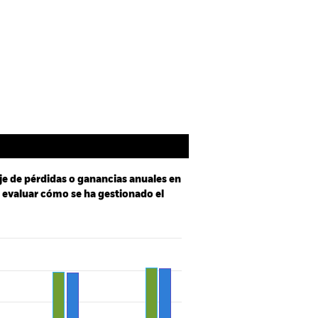
spectus
SFDR Web Disclosure
Holdings
Literatura
je de pérdidas o ganancias anuales en
a evaluar cómo se ha gestionado el