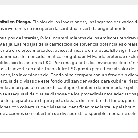
al en Riesgo.
El valor de las inversiones y los ingresos derivados d
os inversores no recuperen la cantidad invertida originalmente.
los tipos de interés y/o los incumplimientos de los emisores tendrán 
a fija. Las rebajas de la calificación de solvencia potenciales o rea
centra en ciertos mercados, países, divisas o empresas. Ello signific
conómico, de mercado, político o regulador. El Fondo pretende exclu
es con los criterios ESG. Por consiguiente, los inversores deberán r
es de invertir en este. Dicho filtro ESG podría perjudicar al valor de E
ones, las inversiones del Fondo si se compara con un fondo sin dicho 
rtura de divisas de este fondo utilizan derivados para cubrir el ries
onllevar un posible riesgo de contagio (también denominado «spill-ov
o se asegurará de que se dispone de los procedimientos adecuados p
nú desplegable que figura justo debajo del nombre del fondo, podrá v
cciones con cobertura de divisas se identifican mediante la palabra
 de acciones con cobertura de divisas está disponible mediante solic