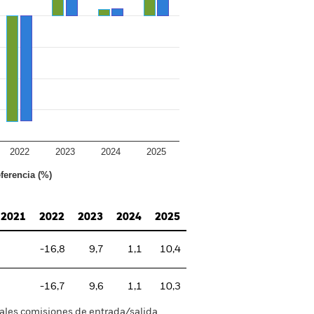
2022
2023
2024
2025
ferencia (%)
2021
2022
2023
2024
2025
-16,8
9,7
1,1
10,4
-16,7
9,6
1,1
10,3
tuales comisiones de entrada/salida