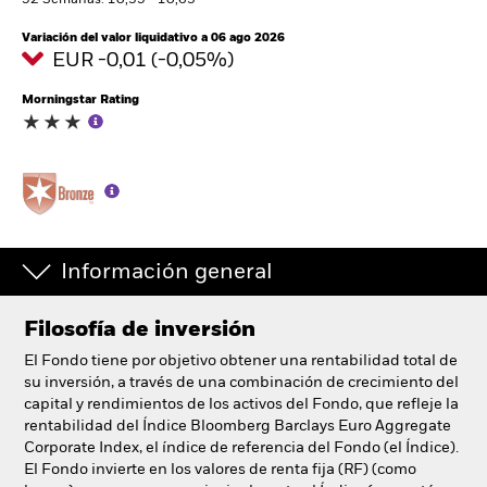
52 Semanas: 10,35 - 10,63
España
Change location
Variación del valor liquidativo a 06 ago 2026
EUR -0,01 (-0,05%)
BlackRock
Morningstar Rating
iShares
Aladdin
Nuestra compañía
Información general
Filosofía de inversión
El Fondo tiene por objetivo obtener una rentabilidad total de
su inversión, a través de una combinación de crecimiento del
capital y rendimientos de los activos del Fondo, que refleje la
rentabilidad del Índice Bloomberg Barclays Euro Aggregate
Corporate Index, el índice de referencia del Fondo (el Índice).
El Fondo invierte en los valores de renta fija (RF) (como