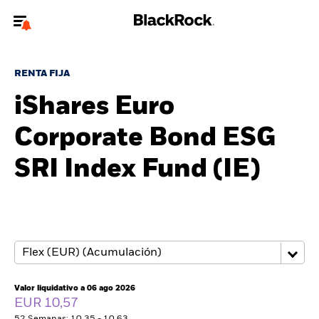
Bienvenido a la página web de BlackRock para inversores
particulares.
RENTA FIJA
¿No eres un inversor particular? Para acceder a contenido más
iShares Euro
relevante, por favor, actualiza
tu tipo de usuario.
Corporate Bond ESG
Quiénes somos
SRI Index Fund (IE)
Productos
Perspectivas
Educación
Valor liquidativo a 06 ago 2026
Particulares
EUR 10,57