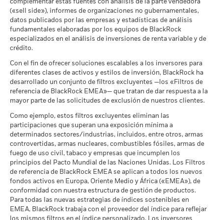
complementar estas fuentes con análisis de la parte vendedora
a
Ticker Bloomberg
BGIESFE
Rentabilidad
(«sell side»), informes de organizaciones no gubernamentales,
total (%)
2,8
-1,
datos publicados por las empresas y estadísticas de análisis
Escenarios
EUR
fundamentales elaboradas por los equipos de BlackRock
especializados en el análisis de inversiones de renta variable y de
No se garantiza una rentabilidad mínima. Pod
Mínimo
Índice de
crédito.
Referencia
2,8
-1,
(%) EUR
Lo que puede recibir una vez deducidos los 
Con el fin de ofrecer soluciones escalables a los inversores para
Tensión
Rendimiento medio cada año
diferentes clases de activos y estilos de inversión, BlackRock ha
La rentabilidad se indica tras deducir los gastos corrientes.
desarrollado un conjunto de filtros excluyentes —los «Filtros de
Lo que puede recibir una vez deducidos los 
Las eventuales comisiones de entrada/salida quedan
referencia de BlackRock EMEA»— que tratan de dar respuesta a la
Desfavorable
Rendimiento medio cada año
excluidas del cálculo.
mayor parte de las solicitudes de exclusión de nuestros clientes.
Como ejemplo, estos filtros excluyentes eliminan las
Lo que puede recibir una vez deducidos los 
Las cifras mostradas hacen referencia a rentabilidades
Moderado
participaciones que superan una exposición mínima a
Rendimiento medio cada año
pasadas.
La rentabilidad pasada no es un indicador fiable de
determinados sectores/industrias, incluidos, entre otros, armas
la rentabilidad futura. Los mercados podrían evolucionar de
controvertidas, armas nucleares, combustibles fósiles, armas de
Lo que puede recibir una vez deducidos los 
formas muy diferentes en el futuro. Puede ayudarle a evaluar
Favorable
fuego de uso civil, tabaco y empresas que incumplen los
Rendimiento medio cada año
cómo se ha gestionado el fondo en el pasado
principios del Pacto Mundial de las Naciones Unidas. Los Filtros
La rentabilidad se muestra tomando como base el Valor
El escenario de tensión muestra lo que usted podría recibir en
de referencia de BlackRock EMEA se aplican a todos los nuevos
Liquidativo (VL), con reinversión de los ingresos brutos
circunstancias extremas de los mercados.
fondos activos en Europa, Oriente Medio y África («EMEA»), de
cuando corresponda. La rentabilidad de su inversión puede
conformidad con nuestra estructura de gestión de productos.
Para todas las nuevas estrategias de índices sostenibles en
aumentar o disminuir como resultado de las fluctuaciones del
EMEA, BlackRock trabaja con el proveedor del índice para reflejar
valor de las divisas si su inversión se realiza en una divisa
los mismos filtros en el índice personalizado. Los inversores