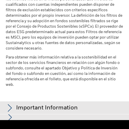
distinta de la utilizada para el cálculo de la rentabilidad
cualificados con cuentas independientes pueden disponer de
pasada. Fuente: Blackrock
filtros de exclusión establecidos con criterios específicos
determinados por el propio inversor. La definición de los filtros de
referencia y su adopción en fondos sostenibles filtrados se rige
por el Consejo de Productos Sostenibles («SPC»). El proveedor de
datos ESG predeterminado actual para estos Filtros de referencia
es MSCI, pero los equipos de inversión pueden optar por utilizar
Sustainalytics u otras fuentes de datos personalizadas, según se
considere necesario.
Para obtener más información relativa a la sostenibilidad en el
sector de los servicios financieros en relación con algún fondo o
subfondo, consulte el apartado Objetivo y Política de Inversión
del fondo o subfondo en cuestión, así como la información de
referencia ofrecida en el folleto, que está disponible en el sitio
web.
Important Information
Para los fondos con un objetivo de inversión que incluya la
En el Espacio Económico Europeo (EEE):
el presente documento