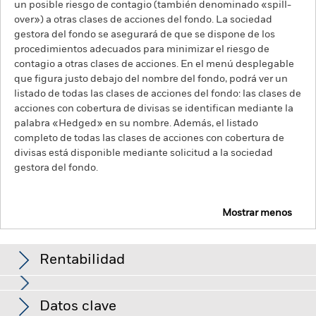
un posible riesgo de contagio (también denominado «spill-
over») a otras clases de acciones del fondo. La sociedad
gestora del fondo se asegurará de que se dispone de los
procedimientos adecuados para minimizar el riesgo de
contagio a otras clases de acciones. En el menú desplegable
que figura justo debajo del nombre del fondo, podrá ver un
listado de todas las clases de acciones del fondo: las clases de
acciones con cobertura de divisas se identifican mediante la
palabra «Hedged» en su nombre. Además, el listado
completo de todas las clases de acciones con cobertura de
divisas está disponible mediante solicitud a la sociedad
gestora del fondo.
Mostrar menos
iShares Euro Corporate Bond ESG SRI Index Fund
(IE)
Rentabilidad
Gráfico de rendimiento
Datos clave
El riesgo de crédito, los cambios en los tipos de interés y/o los