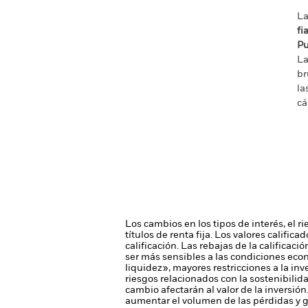
La
fi
Pu
La
br
la
cá
Los cambios en los tipos de interés, el r
títulos de renta fija. Los valores califi
calificación. Las rebajas de la calificac
ser más sensibles a las condiciones econ
liquidez», mayores restricciones a la inv
riesgos relacionados con la sostenibilid
cambio afectarán al valor de la inversión
aumentar el volumen de las pérdidas y g