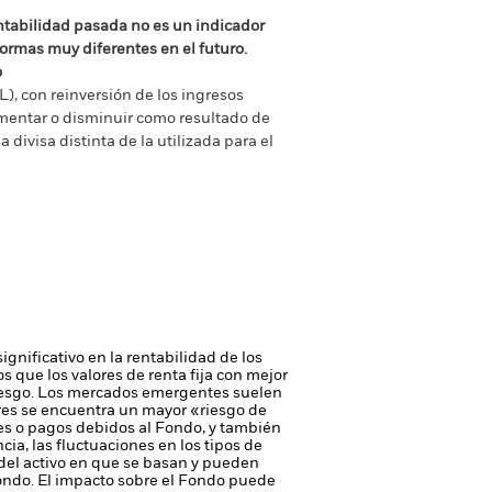
ntabilidad pasada no es un indicador
formas muy diferentes en el futuro.
o
), con reinversión de los ingresos
mentar o disminuir como resultado de
a divisa distinta de la utilizada para el
ignificativo en la rentabilidad de los
os que los valores de renta fija con mejor
iesgo.
Los mercados emergentes suelen
ores se encuentra un mayor «riesgo de
ores o pagos debidos al Fondo, y también
cia, las fluctuaciones en los tipos de
 del activo en que se basan y pueden
Fondo. El impacto sobre el Fondo puede