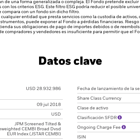
zan de una forma generalizada o compleja.
El Fondo pretende excluir
on los criterios ESG. Este filtro ESG podría reducir el posible unive
se compara con un fondo sin dicho filtro.
 cualquier entidad que presta servicios como la custodia de activos,
instrumentos, puede exponer al Fondo a pérdidas financieras.
Riesgo 
enda sus obligaciones de pago de importes debidos o de reembolso
de compradores y vendedores es insuficiente para permitir que el F
Datos clave
USD 28.932.986
Fecha de lanzamiento de la se
Share Class Currency
09 jul 2018
Clase de activo
USD
Clasificación SFDR
JPM Screened Tilted &
Ongoing Charge Fee
eweighted CEMBI Broad Dvsd
EUR Index (JSTAR CEMBI)
ISIN