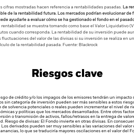
s cifras mostradas hacen referencia a rentabilidades pasadas.
La re
able de la rentabilidad futura. Los mercados podrían evolucionar de 
ede ayudarle a evaluar cómo se ha gestionado el fondo en el pasad
 rentabilidad se muestra tomando como base el Valor Liquidativo (VL
utos cuando corresponda. La rentabilidad de su inversión puede au
s fluctuaciones del valor de las divisas si su inversión se realiza en un
lculo de la rentabilidad pasada. Fuente: Blackrock
Riesgos clave
iesgo de crédito y/o los impagos de los emisores tendrán un impacto s
cados sin categoría de inversión pueden ser más sensibles a estos riesg
ión de solvencia potenciales o reales pueden incrementar el nivel de r
ómicas y políticas que los mercados desarrollados. Entre otros fact
ersión o transmisión de activos, fallos/retrasos en la entrega de val
ad.
Riesgo de divisas: El Fondo invierte en otras divisas. En consecuen
.
Los derivados pueden ser muy sensibles a las variaciones del valor
anancias, lo que se traduciría mayores oscilaciones en el valor del 