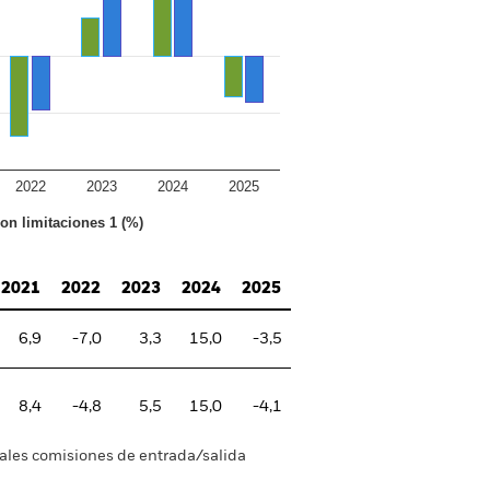
2022
2023
2024
2025
con limitaciones 1 (%)
2021
2022
2023
2024
2025
6,9
-7,0
3,3
15,0
-3,5
8,4
-4,8
5,5
15,0
-4,1
tuales comisiones de entrada/salida