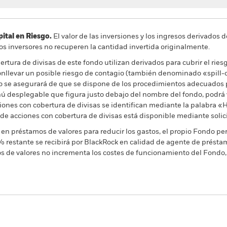
al en Riesgo.
El valor de las inversiones y los ingresos derivados d
os inversores no recuperen la cantidad invertida originalmente.
rtura de divisas de este fondo utilizan derivados para cubrir el ries
onllevar un posible riesgo de contagio (también denominado «spill-ov
o se asegurará de que se dispone de los procedimientos adecuados p
nú desplegable que figura justo debajo del nombre del fondo, podrá v
cciones con cobertura de divisas se identifican mediante la palabra
 de acciones con cobertura de divisas está disponible mediante solic
en préstamos de valores para reducir los gastos, el propio Fondo per
% restante se recibirá por BlackRock en calidad de agente de préstam
os de valores no incrementa los costes de funcionamiento del Fondo,
PRIIP KID
Ficha informativa
rate Bond