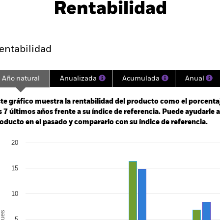
SFDR Web Disclosure
Download
Rentabilidad
entabilidad
Datos clave
Gestores del fondo
entabilidad
Año natural
Anualizada
Acumulada
Anual
ge: 2018-07-01 00:00:00 to 2026-07-31 00:00:00.
: 0 to 45.
te gráfico muestra la rentabilidad del producto como el porcenta
s 7 últimos años frente a su índice de referencia. Puede ayudarle 
oducto en el pasado y compararlo con su índice de referencia.
art
20
r chart with 2 data series.
e chart has 1 X axis displaying categories.
e chart has 1 Y axis displaying Values. Range: -10 to 20.
15
10
alues
5