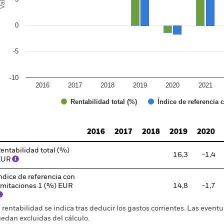
0
-5
-10
2016
2017
2018
2019
2020
2021
Índice de referencia 
Rentabilidad total (%)
d of interactive chart.
2016
2017
2018
2019
2020
entabilidad total (%)
16,3
-1,4
EUR
ndice de referencia con
imitaciones 1 (%) EUR
14,8
-1,7
 rentabilidad se indica tras deducir los gastos corrientes. Las even
edan excluidas del cálculo.