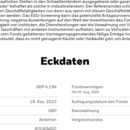
taatlichen Stellen in den Schwellenländern ausgegebene oder garant
siko“ behaftet als solche in Industrieländern.
Der Referenzindex sch
en Geschäftstätigkeiten nur dann aus, wenn mit diesen Geschäftstä
ten werden. Das ESG-Screening kann das potenzielle Anlageunivers
ning, negative Auswirkungen auf den Wert der Investitionen des Fo
gkeit von Instituten, die Dienstleistungen wie die Verwahrung von
 Geschäften mit anderen Instrumenten auftreten, kann zu Verlusten
s vom Fonds gehaltenen Vermögensgegenstandes fällige Erträge nicht
bedeutet, dass es nicht genügend Käufer oder Verkäufer gibt, um Anl
Eckdaten
GBP 4.194
Fondsvermögen
Per 05. Aug. 2026
18. Dez. 2023
Auflegungsdatum des Fonds
GBP
Basiswährung
Anleihen
Vergleichsindex
JESGEMGD