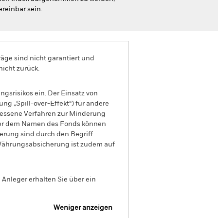
reinbar sein.
äge sind nicht garantiert und
nicht zurück.
gsrisikos ein. Der Einsatz von
ng „Spill-over-Effekt“) für andere
emessene Verfahren zur Minderung
nter dem Namen des Fonds können
herung sind durch den Begriff
t Währungsabsicherung ist zudem auf
Anleger erhalten Sie über ein
Weniger anzeigen