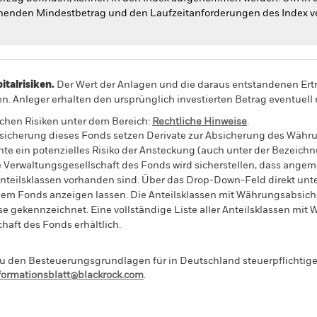
henden Mindestbetrag und den Laufzeitanforderungen des Index ve
alrisiken.
Der Wert der Anlagen und die daraus entstandenen Ertr
n. Anleger erhalten den ursprünglich investierten Betrag eventuell 
schen Risiken unter dem Bereich:
Rechtliche Hinweise
.
sicherung dieses Fonds setzen Derivate zur Absicherung des Währun
nte ein potenzielles Risiko der Ansteckung (auch unter der Bezeichnu
e Verwaltungsgesellschaft des Fonds wird sicherstellen, dass ang
 Anteilsklassen vorhanden sind. Über das Drop-Down-Feld direkt u
in dem Fonds anzeigen lassen. Die Anteilsklassen mit Währungsabsic
e gekennzeichnet. Eine vollständige Liste aller Anteilsklassen mi
haft des Fonds erhältlich.
 den Besteuerungsgrundlagen für in Deutschland steuerpflichtige 
nformationsblatt@blackrock.com
.