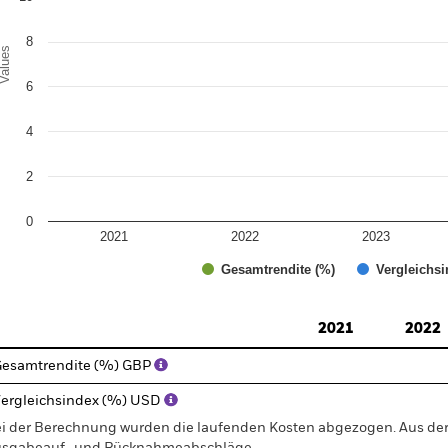
8
alues
6
4
2
0
2021
2022
2023
Gesamtrendite (%)
Vergleichsi
d of interactive chart.
2021
2022
esamtrendite (%) GBP
ergleichsindex (%) USD
i der Berechnung wurden die laufenden Kosten abgezogen. Aus 