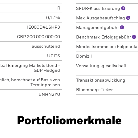
R
SFDR-Klassifizierung
0,17%
Max. Ausgabeaufschlag
IE000D41SHP3
Managementgebühr
GBP 200.000.000,00
Benchmark-Erfolgsgebühr
ausschüttend
Mindestsumme bei Folgeanl
UCITS
Domizil
obal Emerging Markets Bond -
Verwaltungsgesellschaft
GBP Hedged
glich, berechnet auf Basis von
Transaktionsabwicklung
Terminpreisen
Bloomberg-Ticker
BNHN2Y0
Portfoliomerkmale