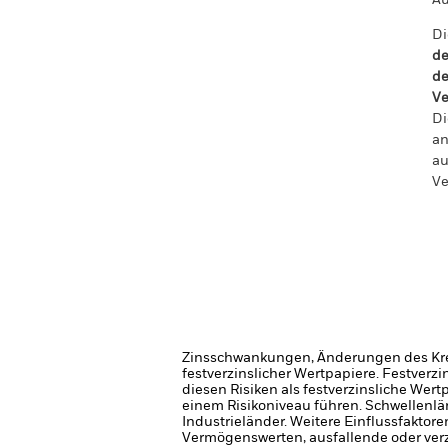
Au
Di
de
de
Ve
Di
an
au
Ve
Zinsschwankungen, Änderungen des Kred
festverzinslicher Wertpapiere. Festver
diesen Risiken als festverzinsliche Wer
einem Risikoniveau führen.
Schwellenlän
Industrieländer. Weitere Einflussfaktor
Vermögenswerten, ausfallende oder ver