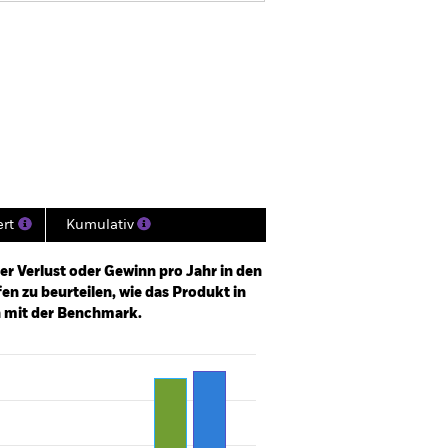
rkaufsprospekt
rladen
Positionen
Unterlagen
ert
Kumulativ
er Verlust oder Gewinn pro Jahr in den
n zu beurteilen, wie das Produkt in
h mit der Benchmark.