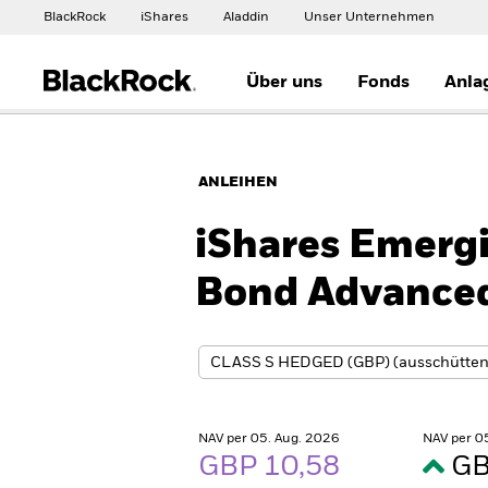
BlackRock
iShares
Aladdin
Unser Unternehmen
Über uns
Fonds
Anla
ANLEIHEN
iShares Emerg
Bond Advanced
NAV per 05. Aug. 2026
NAV per 0
GBP 10,58
GB