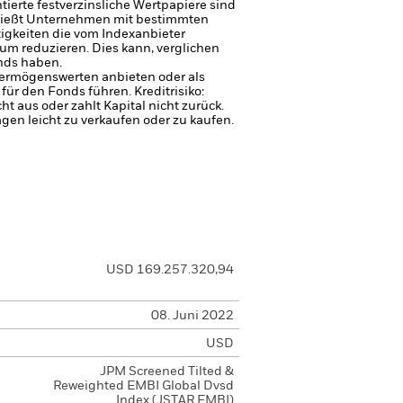
ierte festverzinsliche Wertpapiere sind
ließt Unternehmen mit bestimmten
tigkeiten die vom Indexanbieter
um reduzieren. Dies kann, verglichen
nds haben.
 Vermögenswerten anbieten oder als
 für den Fonds führen.
Kreditrisiko:
 aus oder zahlt Kapital nicht zurück.
agen leicht zu verkaufen oder zu kaufen.
USD 169.257.320,94
08. Juni 2022
USD
JPM Screened Tilted &
Reweighted EMBI Global Dvsd
Index (JSTAR EMBI)