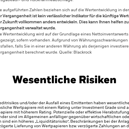
sgabeauf- und Rücknahmeabschläge.
e aufgeführten Zahlen beziehen sich auf die Wertentwicklung in de
r Vergangenheit ist kein verlässlicher Indikator für die künftige Wer
r Zukunft vollkommen anders entwickeln. Dies kann Ihnen helfen zu 
rgangenheit verwaltet wurde.
e Wertentwicklung wird auf der Grundlage eines Nettoinventarwerts 
gezeigt, sofern vorhanden. Aufgrund von Währungsschwankungen k
sfallen, falls Sie in einer anderen Währung als derjenigen investiere
rgangenheit berechnet wurde.
Quelle:
Blackrock
Wesentliche Risiken
itrisikos und/oder der Ausfall eines Emittenten haben wesentlich
zinsliche Wertpapiere mit einem Rating unter Investment Grade sind
tpapiere mit höherem Rating. Potenzielle oder effektive Herabstufun
der sind im Allgemeinen anfälliger gegenüber wirtschaftlichen ode
en sind ein höheres „Liquiditätsrisiko“, Beschränkungen bei der Anla
zögerte Lieferung von Wertpapieren bzw. verzögerte Zahlungen an 