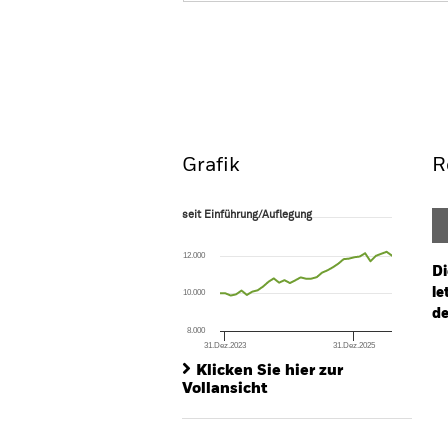
iShares Emerging Markets Gove
Index Fund (IE)
Überblick
Wertentwic
Grafik
R
seit Einführung/Auflegung
seit Einführung/Auflegung
Line chart with 33 data points.
The chart has 1 X axis displaying Time. Ran
12.000
The chart has 1 Y axis displaying values. Range
Di
le
10.000
de
8.000
31.Dez.2023
31.Dez.2025
Ch
End of interactive chart.
Ba
Klicken Sie hier zur
Th
Vollansicht
Th