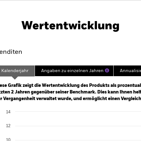
PRIIP KID
Factsheet
Ve
rnment Bond Advanced
SFDR Web Disclosure
Herunte
Wertentwicklung
klung
Eckdaten
Fondsmanager
enditen
Kalenderjahr
Angaben zu einzelnen Jahren
Annualisi
ge: 2023-11-30 00:00:00 to 2026-07-31 00:00:00.
: -20 to 40.
ese Grafik zeigt die Wertentwicklung des Produkts als prozentual
tzten 2 Jahren gegenüber seiner Benchmark. Dies kann Ihnen helfe
r Vergangenheit verwaltet wurde, und ermöglicht einen Vergleic
art
14
r chart with 2 data series.
e chart has 1 X axis displaying categories.
e chart has 1 Y axis displaying Values. Range: 0 to 14.
12
10