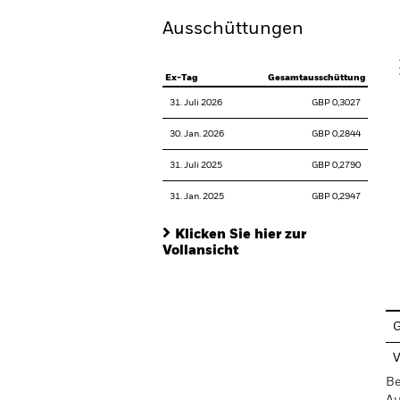
Ausschüttungen
V
Ex-Tag
Gesamtausschüttung
31. Juli 2026
GBP 0,3027
30. Jan. 2026
GBP 0,2844
31. Juli 2025
GBP 0,2790
31. Jan. 2025
GBP 0,2947
Klicken Sie hier zur
Vollansicht
En
G
V
Be