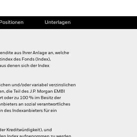
Positionen
Unterlagen
ndite aus Ihrer Anlage an, welche
zindex des Fonds (Index),
 aus denen sich der Index
ichen und/oder variabel verzinslichen
n, die Teil des J.P. Morgan EMBI
rt oder zu 100 % im Besitz der
nbieters an sozial verantwortliches
en des Indexanbieters für ein
der Kreditwürdigkeit), und
 den Index aufgenommen zu werden,