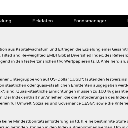
klung
Eckdaten
Fondsmanager
ion aus Kapitalwachstum und Erträgen die Erzielung einer Gesamtre
, Tilted and Re-weighted EMBI Global Diversified Index, des Referen
gend in den festverzinslichen (fv) Wertpapieren (z. B. Anleihen) an,
einer Untergruppe von auf US-Dollar („USD“) lautenden festverzinsl
on staatlichen oder quasi-staatlichen Emittenten ausgegeben werde
dex“) sind. Quasi-staatliche Einrichtungen müssen zu 100 % garantie
in. Der Index enthält nur Anleihen, die die Anforderungen des Indexa
terien für Umwelt, Soziales und Governance („ESG“) sowie die Kriteri
e keine Mindestbonitätsanforderung an (d. h. eine bestimmte Stufe 
 Verzug befinden, können in den Index aufgenommen werden. Um in