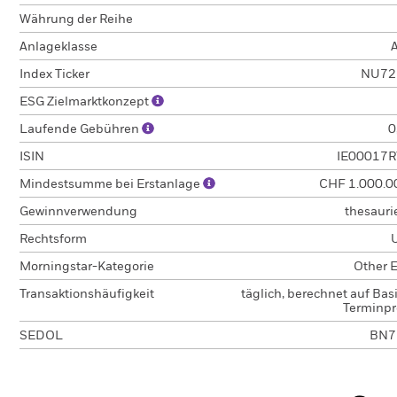
Währung der Reihe
Anlageklasse
A
Index Ticker
NU72
ESG Zielmarktkonzept
Laufende Gebühren
0
ISIN
IE00017
Mindestsumme bei Erstanlage
CHF 1.000.0
Gewinnverwendung
thesauri
Rechtsform
Morningstar-Kategorie
Other E
Transaktionshäufigkeit
täglich, berechnet auf Bas
Terminpr
SEDOL
BN7