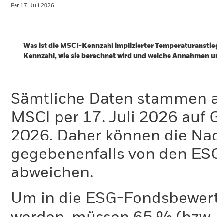
Per 17. Juli 2026
Was ist die MSCI-Kennzahl implizierter Temperaturanstieg
Kennzahl, wie sie berechnet wird und welche Annahmen u
Der Klimawandel ist eine der größten Herausforderungen in 
Auswirkungen mit sich. Um dem Klimawandel entgegenzuwirk
unterzeichnet. Als zentrales Ziel dieses Abkommens soll di
Sämtliche Daten stammen 
Niveau und idealerweise auf 1,5° Celsius begrenzt werden,
MSCI per 17. Juli 2026 auf 
Was ist die ITR-Kennzahl?
2026. Daher können die Na
Die ITR-Kennzahl wird verwendet, um für ein Unternehmen od
gegebenenfalls von den E
Pariser Abkommens zu geben. ITR verwendet quelloffene 1,
Supervisors for Greening the Financial System (NGFS) stamm
abweichen.
Übereinstimmung mit den Branchenstandards der GFANZ (Glasg
Wir nutzen diese Funktion für alle THG-Bereiche (Scopes). 
Um in die ESG-Fondsbewer
Wie wird die ITR-Kennzahl berechnet?