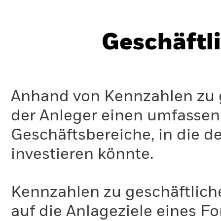
Geschäftl
Anhand von Kennzahlen zu g
der Anleger einen umfassen
Geschäftsbereiche, in die d
investieren könnte.
Welche zentralen Annahmen liegen der ITR-Kennzahl zugr
Diese zukunftsorientierte Kennzahl wird mithilfe eines Mod
Kennzahlen zu geschäftlich
in das Modell eingegebenen Daten nur bedingt aussagekräf
nach Datenanbieter deutliche Abweichungen geben. So könn
auf die Anlageziele eines F
Emissionsbereiche (Scopes) berücksichtigt oder die Gesamt