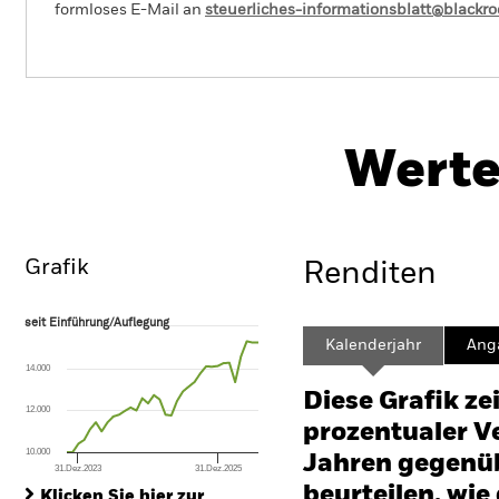
formloses E-Mail an
steuerliches-informationsblatt@blackr
iShares Developed World Screened Index
Fund (IE)
Werte
Überblick
Wertentwicklung
Eckda
Grafik
Renditen
seit Einführung/Auflegung
seit Einführung/Auflegung
Line chart with 34 data points.
Kalenderjahr
Ang
The chart has 1 X axis displaying Time. Range: 2023-10-31 00:00:00 to
14.000
The chart has 1 Y axis displaying values. Range: 0 to 60.
Diese Grafik ze
12.000
prozentualer Ve
10.000
Jahren gegenüb
31.Dez.2023
31.Dez.2025
End of interactive chart.
beurteilen, wie
Klicken Sie hier zur