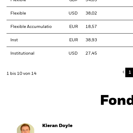
Flexible
GBP
34,09
Flexible
USD
38,02
Flexible Accumulatio
EUR
18,57
Inst
EUR
38,93
Institutional
USD
27,45
Pre
1
1 bis 10 von 14
Fon
Kieran Doyle