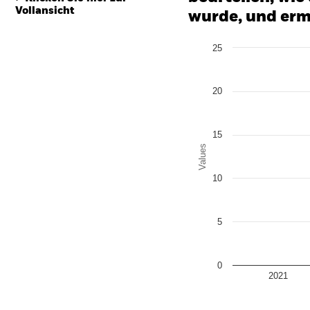
Vollansicht
wurde, und erm
Chart
25
Bar chart with 2 data series
The chart has 1 X axis disp
The chart has 1 Y axis disp
20
15
Values
10
5
0
2021