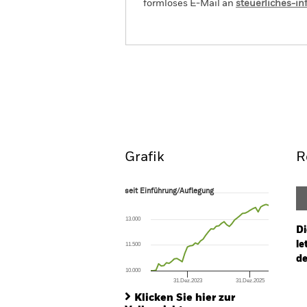
formloses E-Mail an
steuerliches-i
BlackRock Advantage Global High
Screened Fund
Überblick
Wertentwic
Grafik
R
seit Einführung/Auflegung
seit Einführung/Auflegung
Line chart with 46 data points.
The chart has 1 X axis displaying Time. Ran
13.000
The chart has 1 Y axis displaying values. Range
Di
le
11.500
de
10.000
31.Dez.2023
31.Dez.2025
Ch
End of interactive chart.
Ba
Klicken Sie hier zur
Th