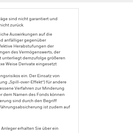
äge sind nicht garantiert und
nicht zurück.
liche Auswirkungen auf die
nd anfälliger gegenüber
ffektive Herabstufungen der
rungen des Vermögenswerts, der
t unterliegt demzufolge größeren
e Weise Derivate eingesetzt
gsrisikos ein. Der Einsatz von
ng „Spill-over-Effekt“) für andere
emessene Verfahren zur Minderung
nter dem Namen des Fonds können
herung sind durch den Begriff
t Währungsabsicherung ist zudem auf
Anleger erhalten Sie über ein