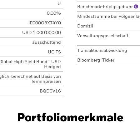
U
Benchmark-Erfolgsgebühr
0,00%
Mindestsumme bei Folgeanl
IE000O3XT4Y0
Domizil
USD 1.000.000,00
Verwaltungsgesellschaft
ausschüttend
Transaktionsabwicklung
UCITS
Bloomberg-Ticker
Global High Yield Bond - USD
Hedged
glich, berechnet auf Basis von
Terminpreisen
BQD0V16
Portfoliomerkmale