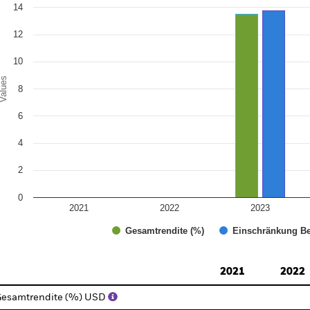
14
e chart has 1 Y axis displaying Values. Range: 0 to 16.
12
10
alues
8
6
4
2
0
2021
2022
2023
Gesamtrendite (%)
Einschränkung Be
d of interactive chart.
2021
2022
esamtrendite (%) USD