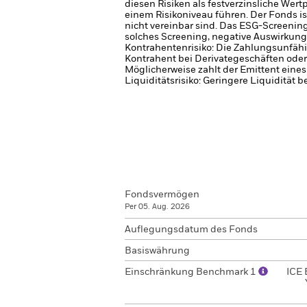
diesen Risiken als festverzinsliche Wer
einem Risikoniveau führen.
Der Fonds is
nicht vereinbar sind. Das ESG-Screenin
solches Screening, negative Auswirkung
Kontrahentenrisiko: Die Zahlungsunfähi
Kontrahent bei Derivategeschäften oder
Möglicherweise zahlt der Emittent eine
Liquiditätsrisiko: Geringere Liquidität 
Fondsvermögen
Per 05. Aug. 2026
Auflegungsdatum des Fonds
Basiswährung
Einschränkung Benchmark 1
ICE 