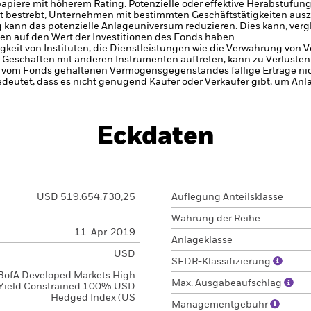
tpapiere mit höherem Rating. Potenzielle oder effektive Herabstufun
t bestrebt, Unternehmen mit bestimmten Geschäftstätigkeiten ausz
g kann das potenzielle Anlageuniversum reduzieren. Dies kann, ver
en auf den Wert der Investitionen des Fonds haben.
gkeit von Instituten, die Dienstleistungen wie die Verwahrung von
 Geschäften mit anderen Instrumenten auftreten, kann zu Verlusten
s vom Fonds gehaltenen Vermögensgegenstandes fällige Erträge nicht
bedeutet, dass es nicht genügend Käufer oder Verkäufer gibt, um Anl
Eckdaten
USD 519.654.730,25
Auflegung Anteilsklasse
Währung der Reihe
11. Apr. 2019
Anlageklasse
USD
SFDR-Klassifizierung
BofA Developed Markets High
Max. Ausgabeaufschlag
Yield Constrained 100% USD
Hedged Index (US
Managementgebühr