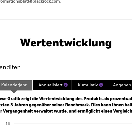
nformationsblatt@blackrock.com
.
PRIIP KID
Factsheet
Verkauf
 Yield Credit
Herunterladen
Wertentwicklung
klung
Eckdaten
Fondsmanager
enditen
Kalenderjahr
Annualisiert
Kumulativ
Angaben 
ge: 2022-10-31 00:00:00 to 2026-07-31 00:00:00.
: 0 to 45.
ese Grafik zeigt die Wertentwicklung des Produkts als prozentual
tzten 3 Jahren gegenüber seiner Benchmark. Dies kann Ihnen helfe
r Vergangenheit verwaltet wurde, und ermöglicht einen Vergleic
art
16
r chart with 2 data series.
e chart has 1 X axis displaying categories.