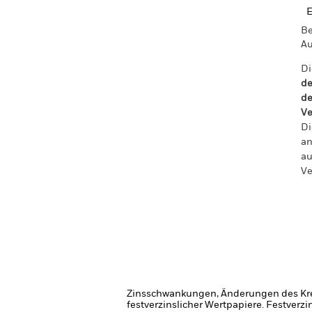
E
Be
Au
Di
de
de
Ve
Di
an
au
Ve
Zinsschwankungen, Änderungen des Kred
festverzinslicher Wertpapiere. Festver