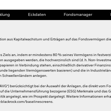
klung
Eckdaten
Fondsmanager
tion aus Kapitalwachstum und Erträgen auf das Fondsvermögen die
s Ziels an, indem er mindestens 80 % seines Vermögens in festverzi
en ausgegeben werden, die hochverzinslich sind (d. h. Non-Investm
papieren in Verbindung stehen, einschließlich derivativer Finanzins
runde liegenden Vermögenswerten basieren) und die in Industriel
n Schwellenländern anlegen.
AVG“) berücksichtigt bei der Auswahl der Anlagen, die direkt vom F
r auf die Unternehmensführung bezogene (ESG) Merkmale und das 
ik angelegt, wie im Prospekt dargelegt. Weitere Informationen erha
.blackrock.com/baselinescreens.