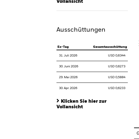
Vollansicht
Th
Ausschüttungen
V
Ex-Tag
Gesamtausschüttung
31. Juli 2026
USD 0,6344
30. Juni 2026
USD 0,6273
29. Mai 2026
USD 0,5884
30. Apr. 2026
USD 0,6233
Klicken Sie hier zur
Vollansicht
En
G