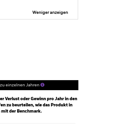
Weniger anzeigen
sprospekt
SFDR Web Disclosure
Positionen
Unterlagen
zu einzelnen Jahren
er Verlust oder Gewinn pro Jahr in den
n zu beurteilen, wie das Produkt in
h mit der Benchmark.