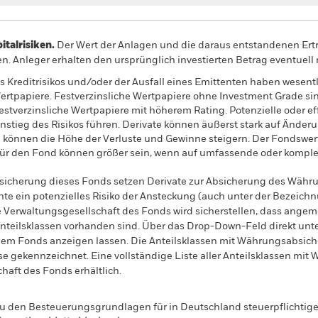
alrisiken.
Der Wert der Anlagen und die daraus entstandenen Ertr
n. Anleger erhalten den ursprünglich investierten Betrag eventuell 
reditrisikos und/oder der Ausfall eines Emittenten haben wesent
Wertpapiere. Festverzinsliche Wertpapiere ohne Investment Grade si
estverzinsliche Wertpapiere mit höherem Rating. Potenzielle oder e
nstieg des Risikos führen. Derivate können äußerst stark auf Ände
d können die Höhe der Verluste und Gewinne steigern. Der Fondswer
r den Fond können größer sein, wenn auf umfassende oder komplex
sicherung dieses Fonds setzen Derivate zur Absicherung des Währun
nte ein potenzielles Risiko der Ansteckung (auch unter der Bezeichnu
e Verwaltungsgesellschaft des Fonds wird sicherstellen, dass ang
 Anteilsklassen vorhanden sind. Über das Drop-Down-Feld direkt u
in dem Fonds anzeigen lassen. Die Anteilsklassen mit Währungsabsic
e gekennzeichnet. Eine vollständige Liste aller Anteilsklassen mi
haft des Fonds erhältlich.
 den Besteuerungsgrundlagen für in Deutschland steuerpflichtige 