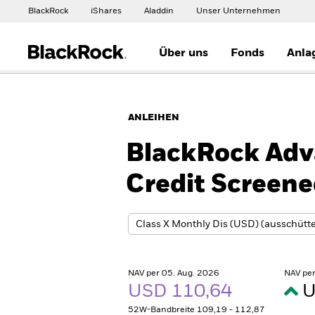
BlackRock
iShares
Aladdin
Unser Unternehmen
Über uns
Fonds
Anla
ANLEIHEN
BlackRock Adv
Credit Screen
NAV per 05. Aug. 2026
NAV per
USD 110,64
U
52W-Bandbreite 109,19 - 112,87