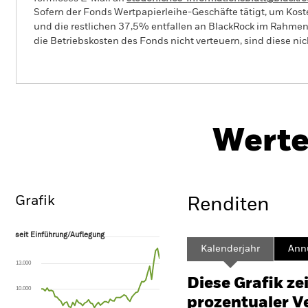
Sofern der Fonds Wertpapierleihe-Geschäfte tätigt, um Kost
und die restlichen 37,5% entfallen an BlackRock im Rahmen 
die Betriebskosten des Fonds nicht verteuern, sind diese ni
BGF Emerging Markets Sustainable
Equity Fund
Werte
Überblick
Wertentwicklung
Eckda
Grafik
Renditen
seit Einführung/Auflegung
seit Einführung/Auflegung
Line chart with 61 data points.
Kalenderjahr
Annu
The chart has 1 X axis displaying Time. Range: 2021-07-31 00:00:00 to
13.000
The chart has 1 Y axis displaying values. Range: -30 to 60.
Diese Grafik ze
10.000
prozentualer Ve