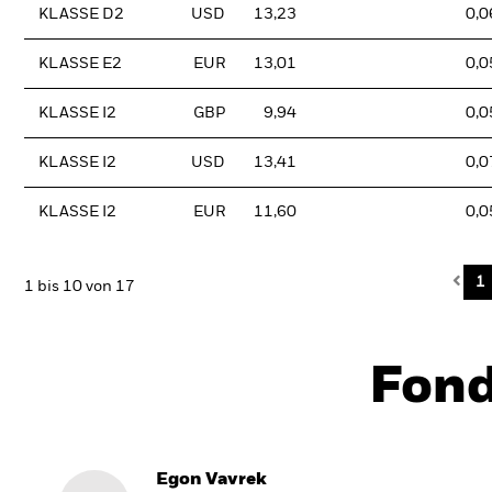
KLASSE D2
USD
13,23
0,0
KLASSE E2
EUR
13,01
0,0
KLASSE I2
GBP
9,94
0,0
KLASSE I2
USD
13,41
0,0
KLASSE I2
EUR
11,60
0,0
Pre
1
1 bis 10 von 17
Fon
Egon Vavrek