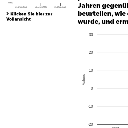
7.000
Jahren gegenüb
31.Dez.2021
31.Dez.2023
31.Dez.2025
End of interactive chart.
beurteilen, wie
Klicken Sie hier zur
Vollansicht
wurde, und erm
Chart
30
Bar chart with 2 data series
The chart has 1 X axis disp
The chart has 1 Y axis disp
20
10
Values
0
-10
-20