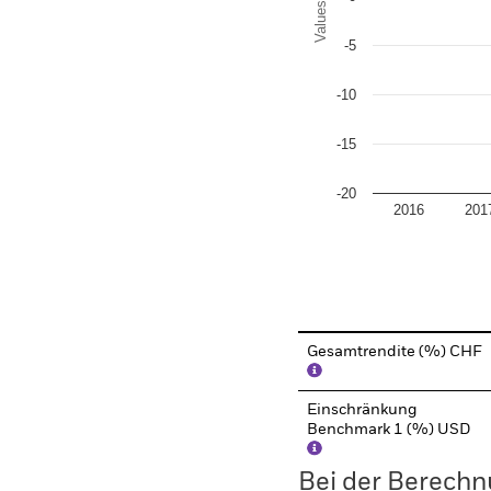
Values
-5
-10
-15
-20
2016
201
End of interactive chart.
Gesamtrendite (%) CHF
Einschränkung
Benchmark 1 (%) USD
Bei der Berechn