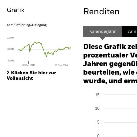
Grafik
Renditen
seit Einführung/Auflegung
seit Einführung/Auflegung
Line chart with 98 data points.
Kalenderjahr
Annu
The chart has 1 X axis displaying Time. Range: 2018-06-01 00:00:00 to
12.000
The chart has 1 Y axis displaying values. Range: -20 to 40.
Diese Grafik ze
10.000
prozentualer Ve
8.000
Jahren gegenüb
31.Dez.2019
31.Dez.2024
End of interactive chart.
beurteilen, wie
Klicken Sie hier zur
Vollansicht
wurde, und erm
Chart
15
Bar chart with 2 data series
The chart has 1 X axis disp
The chart has 1 Y axis disp
10
5
0