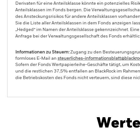
Derivaten für eine Anteilsklasse könnte ein potenzielles Ris
Anteilsklassen im Fonds bergen. Die Verwaltungsgesellscha
des Ansteckungsrisikos für andere Anteilsklassen vorhand
Sie die Liste aller Anteilsklassen in dem Fonds anzeigen la
„Hedged“ im Namen der Anteilsklasse gekennzeichnet. Eine 
Anfrage bei der Verwaltungsgesellschaft des Fonds erhältlic
Informationen zu Steuern:
Zugang zu den Besteuerungsgrundl
formloses E-Mail an
steuerliches-informationsblatt@blackr
Sofern der Fonds Wertpapierleihe-Geschäfte tätigt, um Kost
und die restlichen 37,5% entfallen an BlackRock im Rahmen 
die Betriebskosten des Fonds nicht verteuern, sind diese ni
BGF Emerging Markets Corporate Bond
Advanced Fund
Werte
Überblick
Wertentwicklung
Eckda