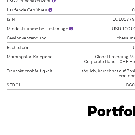
ESG Zielmarktkonzept
Laufende Gebühren
0
ISIN
LU181779
Mindestsumme bei Erstanlage
USD 100.0
Gewinnverwendung
thesauri
Rechtsform
Morningstar-Kategorie
Global Emerging Ma
Corporate Bond - CHF H
Transaktionshäufigkeit
täglich, berechnet auf Bas
Terminpr
SEDOL
BG0
Portfo