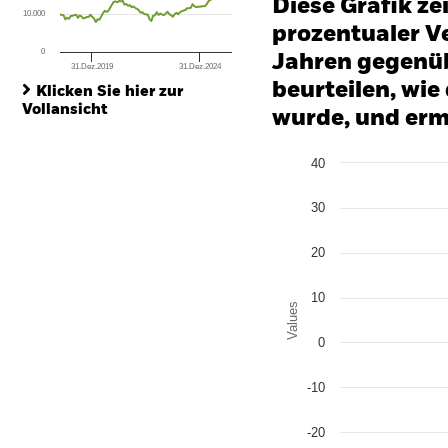
Diese Grafik ze
10.000
prozentualer Ve
0
Jahren gegenüb
31.Dez.2019
31.Dez.2024
End of interactive chart.
beurteilen, wie
Klicken Sie hier zur
Vollansicht
wurde, und erm
Chart
40
Bar chart with 3 data series
The chart has 1 X axis disp
The chart has 1 Y axis disp
30
20
10
Values
0
-10
-20