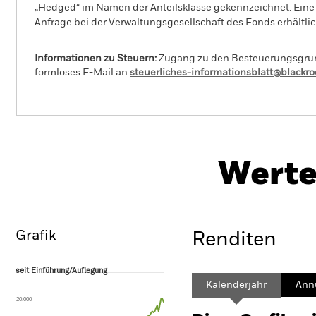
„Hedged“ im Namen der Anteilsklasse gekennzeichnet. Eine 
Anfrage bei der Verwaltungsgesellschaft des Fonds erhältlic
Informationen zu Steuern:
Zugang zu den Besteuerungsgrundl
formloses E-Mail an
steuerliches-informationsblatt@blackr
BlackRock Advantage Asia ex Japan Equity
Fund
Werte
Überblick
Wertentwicklung
Eckda
Grafik
Renditen
seit Einführung/Auflegung
seit Einführung/Auflegung
Line chart with 97 data points.
Kalenderjahr
Annu
The chart has 1 X axis displaying Time. Range: 2018-07-01 00:00:00 to
20.000
The chart has 1 Y axis displaying values. Range: -100 to 200.