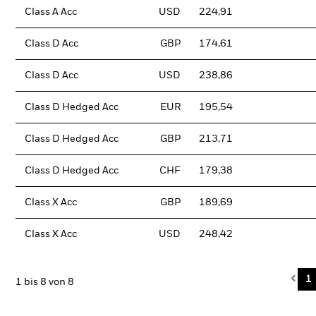
Class A Acc
USD
224,91
Class D Acc
GBP
174,61
Class D Acc
USD
238,86
Class D Hedged Acc
EUR
195,54
Class D Hedged Acc
GBP
213,71
Class D Hedged Acc
CHF
179,38
Class X Acc
GBP
189,69
Class X Acc
USD
248,42
Pre
1
1 bis 8 von 8