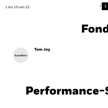
Pre
1
1 bis 10 von 22
Fon
Tom Joy
Performance-S