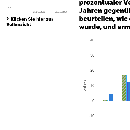
prozentualer Ve
-6.000
Jahren gegenüb
31.Dez.2019
31.Dez.2024
End of interactive chart.
beurteilen, wie
Klicken Sie hier zur
Vollansicht
wurde, und erm
Chart
40
Bar chart with 2 data series
The chart has 1 X axis disp
The chart has 1 Y axis disp
30
20
Values
10
0
-10