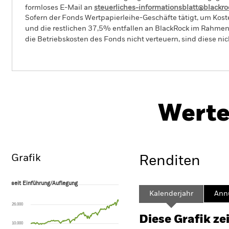
formloses E-Mail an
steuerliches-informationsblatt@blackr
Sofern der Fonds Wertpapierleihe-Geschäfte tätigt, um Kost
und die restlichen 37,5% entfallen an BlackRock im Rahmen 
die Betriebskosten des Fonds nicht verteuern, sind diese ni
PRIIP KID
BGF Euro-Markets Fund
Werte
Überblick
Wertentwicklung
Eckda
Grafik
Renditen
seit Einführung/Auflegung
seit Einführung/Auflegung
Line chart with 139 data points.
Kalenderjahr
Annu
The chart has 1 X axis displaying Time. Range: 2015-01-01 00:00:00 to
26.000
The chart has 1 Y axis displaying values. Range: -160 to 320.
Diese Grafik ze
10.000