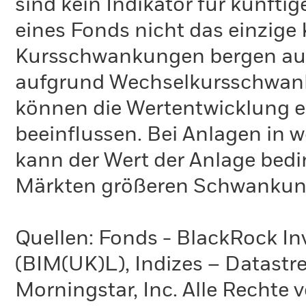
sind kein Indikator für künfti
OGAW-Vergütungsrichtlinie
eines Fonds nicht das einzige 
Nachhaltigkeitsbezogene
Offenlegungen
Kursschwankungen bergen ausl
aufgrund Wechselkursschwank
können die Wertentwicklung ei
beeinflussen. Bei Anlagen in 
kann der Wert der Anlage bedi
Märkten größeren Schwankung
Quellen: Fonds - BlackRock 
(BIM(UK)L), Indizes – Datastr
Morningstar, Inc. Alle Rechte 