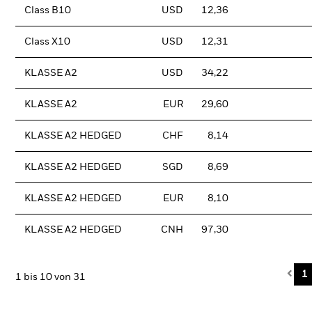
Class B10
USD
12,36
Class X10
USD
12,31
KLASSE A2
USD
34,22
KLASSE A2
EUR
29,60
KLASSE A2 HEDGED
CHF
8,14
KLASSE A2 HEDGED
SGD
8,69
KLASSE A2 HEDGED
EUR
8,10
KLASSE A2 HEDGED
CNH
97,30
Pre
1
1 bis 10 von 31