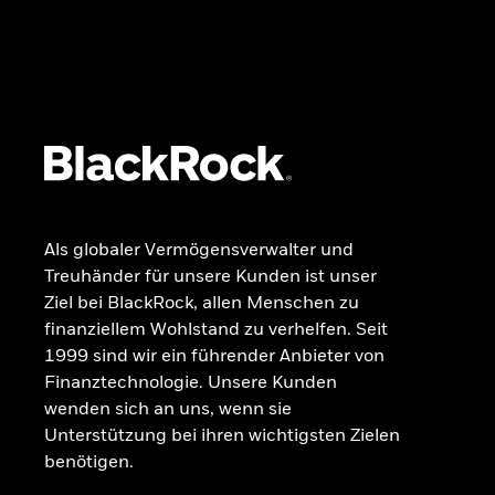
REGION
Industrieländer
Schwellenländer
Asien-Pazifik
Europa
Global
Lateinamerika
Nordamerika
Als globaler Vermögensverwalter und
Alle Fonds anzeigen
Treuhänder für unsere Kunden ist unser
Märkte & Wissen
Ziel bei BlackRock, allen Menschen zu
finanziellem Wohlstand zu verhelfen. Seit
1999 sind wir ein führender Anbieter von
MARKTEINBLICKE
Finanztechnologie. Unsere Kunden
BlackRock Aktuell
wenden sich an uns, wenn sie
Trends & Ideen
Unterstützung bei ihren wichtigsten Zielen
Globaler Anlageausblick
benötigen.
Institutionelle Einblicke