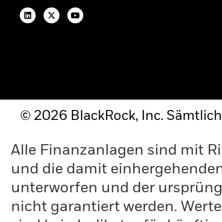
KI-gestützter Ansatz fürs Growth-
Investing
Ausblick Privatmärkte 2025
ANALYSEN & STUDIEN
Einblicke & Trends für Anleger in
Deutschland
ETF-Sparplanstudie 2025
Umfrage zur Altersvorsorge 2025
Betriebliche Altersvorsorge
© 2026 BlackRock, Inc. Sämtlich
GRUNDLAGEN
Alle Finanzanlagen sind mit R
Dokumente & Unterlagen
Kontakt
und die damit einhergehende
Newsletter-Anmeldung
unterworfen und der ursprüng
NACHHALTIGKEITSBEZOGENE
nicht garantiert werden. Wert
OFFENLEGUNGEN
Beschwerdemanagement