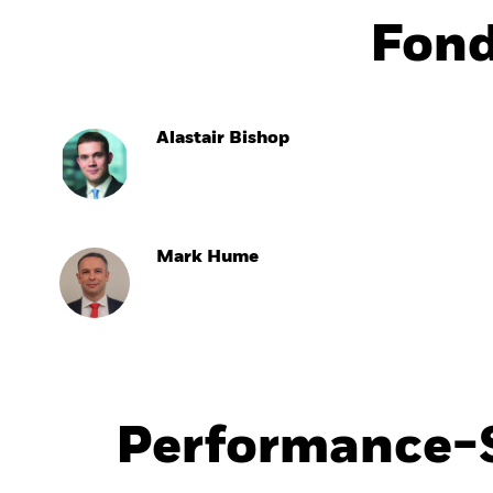
Fon
Alastair Bishop
Mark Hume
Performance-S