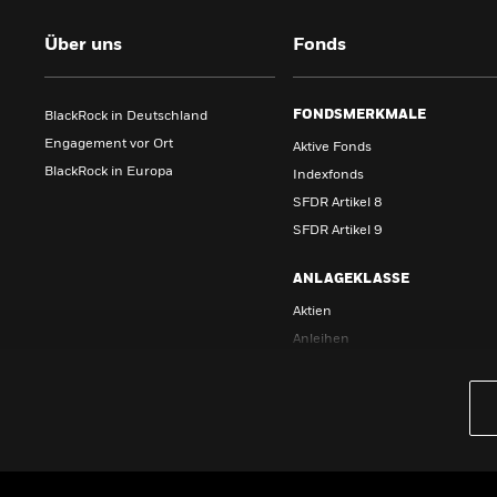
Über uns
Fonds
FONDSMERKMALE
BlackRock in Deutschland
Engagement vor Ort
Aktive Fonds
BlackRock in Europa
Indexfonds
SFDR Artikel 8
SFDR Artikel 9
ANLAGEKLASSE
Aktien
Anleihen
Barmittel
Immobilienfonds
Multi-Asset
Rohstoffe