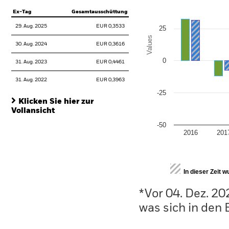
Ex-Tag
Gesamtausschüttung
29. Aug. 2025
EUR 0,3533
25
Values
30. Aug. 2024
EUR 0,3616
0
31. Aug. 2023
EUR 0,4461
31. Aug. 2022
EUR 0,3963
-25
Klicken Sie hier zur
Vollansicht
-50
2016
201
End of interactive chart.
In dieser Zeit 
*Vor 04. Dez. 2
was sich in den