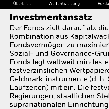
Überblick
Wertentwicklung
Eckda
Investmentansatz
Der Fonds zielt darauf ab, di
Kombination aus Kapitalwac
Fondsvermögen zu maximiere
Sozial- und Governance-Grun
Fonds legt weltweit mindes
festverzinslichen Wertpapier
Geldmarktinstrumente (d. h.
Laufzeiten) mit ein. Die fes
Regierungen, staatlichen St
supranationalen Einrichtunge