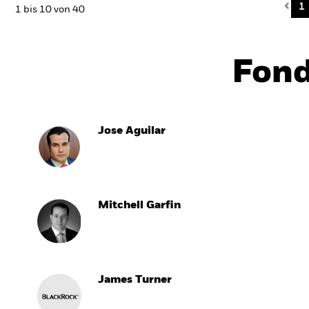
Pre
1
1 bis 10 von 40
Fon
Jose Aguilar
Mitchell Garfin
James Turner