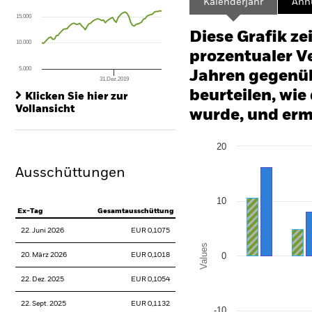
Kalenderjahr
Annu
The chart has 1 X axis displaying Time. Range: 2010-01-01 00:00:00 to
15.000
The chart has 1 Y axis displaying values. Range: -50 to 100.
Diese Grafik ze
10.000
prozentualer Ve
5.000
Jahren gegenüb
31.Dez.2019
End of interactive chart.
beurteilen, wie
Klicken Sie hier zur
Vollansicht
wurde, und erm
Chart
20
Bar chart with 2 data series
The chart has 1 X axis disp
Ausschüttungen
The chart has 1 Y axis disp
10
Ex-Tag
Gesamtausschüttung
22. Juni 2026
EUR 0,1075
Values
0
20. März 2026
EUR 0,1018
22. Dez. 2025
EUR 0,1054
22. Sept. 2025
EUR 0,1132
-10