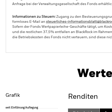
Anfrage bei der Verwaltungsgesellschaft des Fonds erhältlic
Informationen zu Steuern:
Zugang zu den Besteuerungsgrundl
formloses E-Mail an
steuerliches-informationsblatt@blackr
Sofern der Fonds Wertpapierleihe-Geschäfte tätigt, um Kost
und die restlichen 37,5% entfallen an BlackRock im Rahmen 
die Betriebskosten des Fonds nicht verteuern, sind diese ni
PRIIP KI
BGF Global High Yield Bond
Fund
Herunter
Werte
Überblick
Wertentwicklung
Eckda
Grafik
Renditen
seit Einführung/Auflegung
seit Einführung/Auflegung
Line chart with 67 data points.