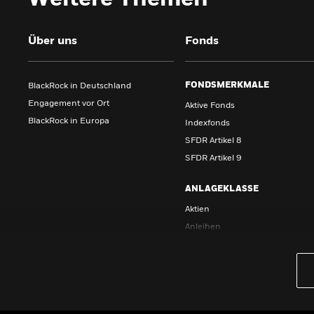
Über uns
Fonds
FONDSMERKMALE
BlackRock in Deutschland
Engagement vor Ort
Aktive Fonds
BlackRock in Europa
Indexfonds
SFDR Artikel 8
SFDR Artikel 9
ANLAGEKLASSE
Aktien
Anleihen
Barmittel
Immobilienfonds
Multi-Asset
Rohstoffe