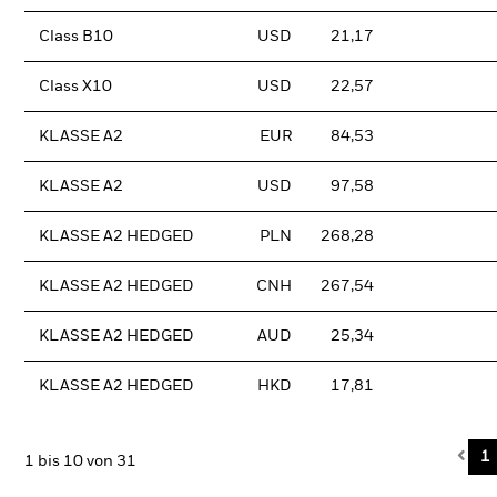
Class B10
USD
21,17
Class X10
USD
22,57
KLASSE A2
EUR
84,53
KLASSE A2
USD
97,58
KLASSE A2 HEDGED
PLN
268,28
KLASSE A2 HEDGED
CNH
267,54
KLASSE A2 HEDGED
AUD
25,34
KLASSE A2 HEDGED
HKD
17,81
Pre
1
1 bis 10 von 31