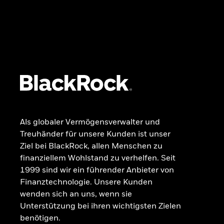
REGION
Industrieländer
Schwellenländer
Asien-Pazifik
Europa
Global
Lateinamerika
Nordamerika
Als globaler Vermögensverwalter und
Alle Fonds anzeigen
Treuhänder für unsere Kunden ist unser
Märkte & Wissen
Ziel bei BlackRock, allen Menschen zu
finanziellem Wohlstand zu verhelfen. Seit
1999 sind wir ein führender Anbieter von
MARKTEINBLICKE
Finanztechnologie. Unsere Kunden
BlackRock Aktuell
wenden sich an uns, wenn sie
Trends & Ideen
Unterstützung bei ihren wichtigsten Zielen
Globaler Anlageausblick
benötigen.