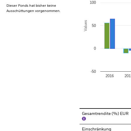
100
Dieser Fonds hat bisher keine
Ausschüttungen vorgenommen.
Values
50
0
-50
2016
201
End of interactive chart.
Gesamtrendite (%) EUR
Einschränkung