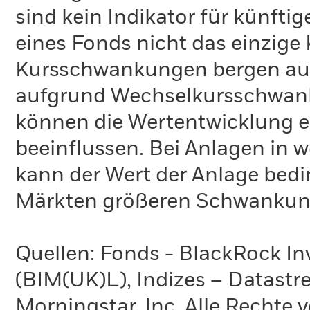
Beschwerdemanagement
sind kein Indikator für künfti
OGAW-Vergütungsrichtlinie
eines Fonds nicht das einzige 
Nachhaltigkeitsbezogene
Offenlegungen
Kursschwankungen bergen ausl
aufgrund Wechselkursschwank
können die Wertentwicklung ei
beeinflussen. Bei Anlagen in 
kann der Wert der Anlage bedi
Märkten größeren Schwankung
Quellen: Fonds - BlackRock 
(BIM(UK)L), Indizes – Datastr
Morningstar, Inc. Alle Rechte 