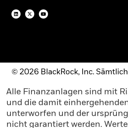
Institutionelle Einblicke
KI-gestützter Ansatz fürs Growth-
Investing
Ausblick Privatmärkte 2025
ANALYSEN & STUDIEN
Einblicke & Trends für Anleger in
Deutschland
ETF-Sparplanstudie 2025
Umfrage zur Altersvorsorge 2025
Betriebliche Altersvorsorge
© 2026 BlackRock, Inc. Sämtlich
GRUNDLAGEN
Alle Finanzanlagen sind mit R
Dokumente & Unterlagen
Kontakt
und die damit einhergehende
Newsletter-Anmeldung
unterworfen und der ursprüng
NACHHALTIGKEITSBEZOGENE
nicht garantiert werden. Wert
OFFENLEGUNGEN