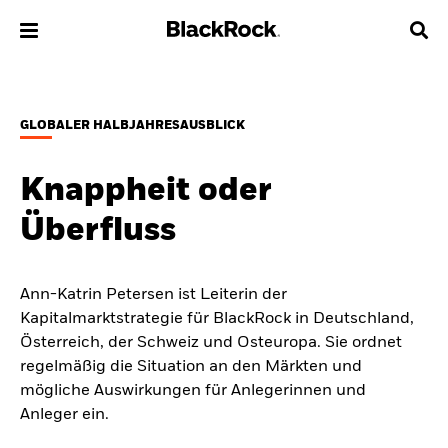
Über uns
GLOBALER HALBJAHRESAUSBLICK
Produkte
Knappheit oder
Themen & Märkte
Überfluss
Wissen
Ann-Katrin Petersen ist Leiterin der
Privatanleger
Kapitalmarktstrategie für BlackRock in Deutschland,
Österreich, der Schweiz und Osteuropa. Sie ordnet
Deutschland
regelmäßig die Situation an den Märkten und
Change location
mögliche Auswirkungen für Anlegerinnen und
Anleger ein.
BlackRock