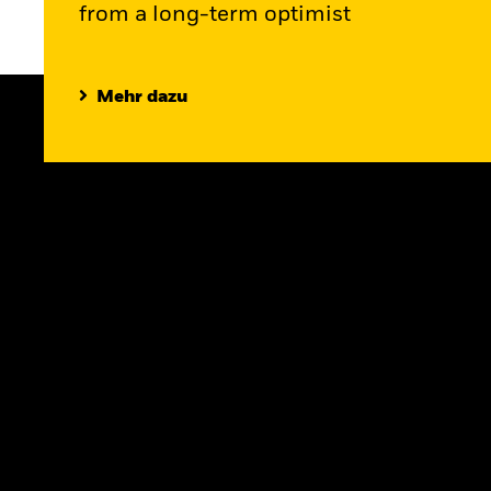
from a long-term optimist
Mehr dazu