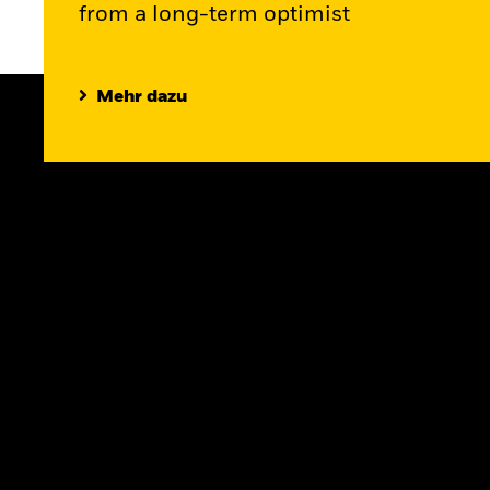
from a long-term optimist
Mehr dazu