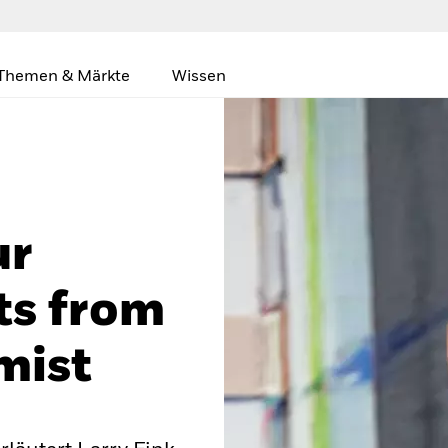
Themen & Märkte
Wissen
ur
ts from
mist