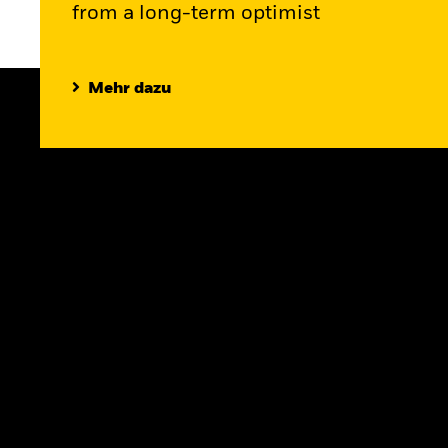
from a long-term optimist
Mehr dazu