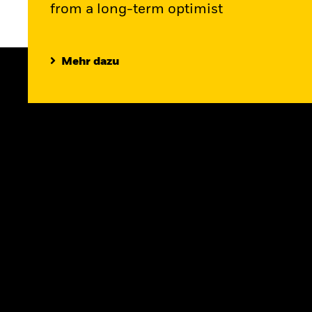
from a long-term optimist
Mehr dazu