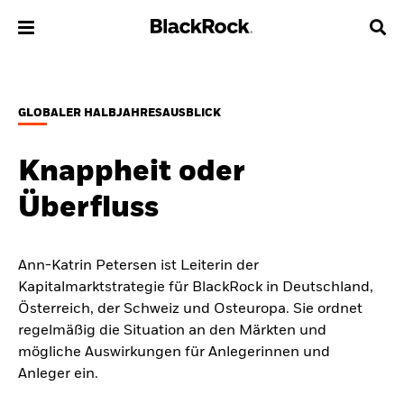
Über uns
GLOBALER HALBJAHRESAUSBLICK
Produkte
Knappheit oder
Themen & Märkte
Überfluss
Wissen
Ann-Katrin Petersen ist Leiterin der
Privatanleger
Kapitalmarktstrategie für BlackRock in Deutschland,
Österreich, der Schweiz und Osteuropa. Sie ordnet
Deutschland
regelmäßig die Situation an den Märkten und
Change location
mögliche Auswirkungen für Anlegerinnen und
Anleger ein.
BlackRock