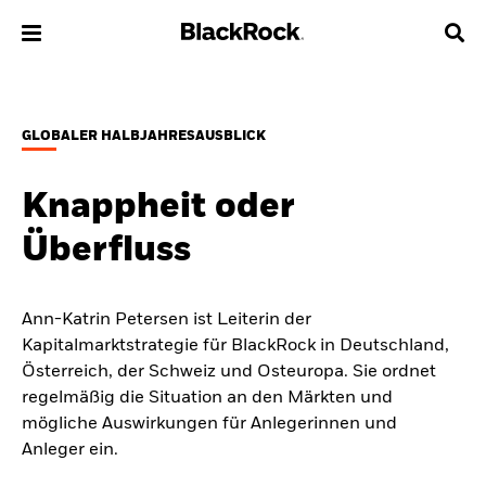
Über uns
GLOBALER HALBJAHRESAUSBLICK
Produkte
Knappheit oder
Themen & Märkte
Überfluss
Wissen
Ann-Katrin Petersen ist Leiterin der
Privatanleger
Kapitalmarktstrategie für BlackRock in Deutschland,
Österreich, der Schweiz und Osteuropa. Sie ordnet
Deutschland
regelmäßig die Situation an den Märkten und
Change location
mögliche Auswirkungen für Anlegerinnen und
Anleger ein.
BlackRock