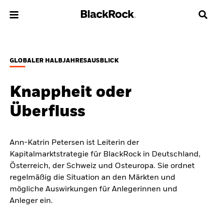
Über uns
GLOBALER HALBJAHRESAUSBLICK
Produkte
Knappheit oder
Themen & Märkte
Überfluss
Wissen
Ann-Katrin Petersen ist Leiterin der
Privatanleger
Kapitalmarktstrategie für BlackRock in Deutschland,
Österreich, der Schweiz und Osteuropa. Sie ordnet
Deutschland
regelmäßig die Situation an den Märkten und
Change location
mögliche Auswirkungen für Anlegerinnen und
Anleger ein.
BlackRock