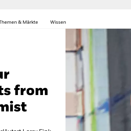
Themen & Märkte
Wissen
ur
ts from
mist