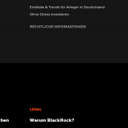
Einblicke & Trends für Anleger in Deutschland
Ohne Stress investieren
RECHTLICHE INFORMATIONEN
Beschwerdemanagement
OGAW-Vergütungsrichtlinie
Nachhaltigkeitsbezogene Offenlegungen
Portfolio-ETF-Studie 2025
LEGAL
chen
Warum BlackRock?