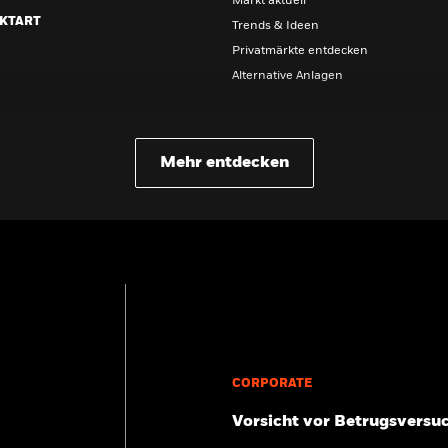
Markt aktuell
KTART
Trends & Ideen
Privatmärkte entdecken
Alternative Anlagen
ALTERSVORSORGE
Umfrage zur Altersvorsorge 2025
Mehr entdecken
Betriebliche Altersvorsorge
CORPORATE
Vorsicht vor Betrugsversu