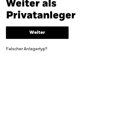
Weiter als
iShares
Ausblick zur Jahresmitte
Privatanleger
Aladdin
Weiter
Unser Unternehmen
BRIEF VON BLACKROCK CEO LARRY FINK
Falscher Anlegertyp?
Growing with your country: Thoughts from a
long-term optimist
Mehr dazu
TRENDS & IDEEN
Entdecken Sie unsere makroökonomischen
Einschätzungen und Anlageideen.