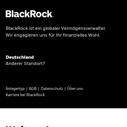
BlackRock ist ein globaler Vermögensverwalter.
Über uns
Wir engagieren uns für Ihr finanzielles Wohl.
GLOBALER HALBJAHRESAUSBLICK
Produkte
Knappheit oder
Themen & Märkte
Deutschland
Überfluss
Anderer Standort?
Wissen
Ann-Katrin Petersen ist Leiterin der
Privatanleger
Anlegertyp
AGB
Datenschutz
Über uns
Kapitalmarktstrategie für BlackRock in
Karriere bei BlackRock
Deutschland, Österreich, der Schweiz und
Deutschland
Osteuropa. Sie ordnet regelmäßig die Situation
Change location
an den Märkten und mögliche Auswirkungen für
Anlegerinnen und Anleger ein.
BlackRock