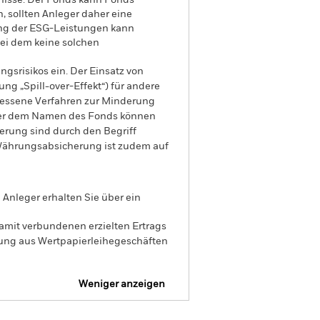
nisse. Der Fonds kann Fonds
 sollten Anleger daher eine
ung der ESG-Leistungen kann
bei dem keine solchen
gsrisikos ein. Der Einsatz von
ng „Spill-over-Effekt“) für andere
emessene Verfahren zur Minderung
nter dem Namen des Fonds können
herung sind durch den Begriff
t Währungsabsicherung ist zudem auf
Anleger erhalten Sie über ein
amit verbundenen erzielten Ertrags
ilung aus Wertpapierleihegeschäften
Weniger anzeigen