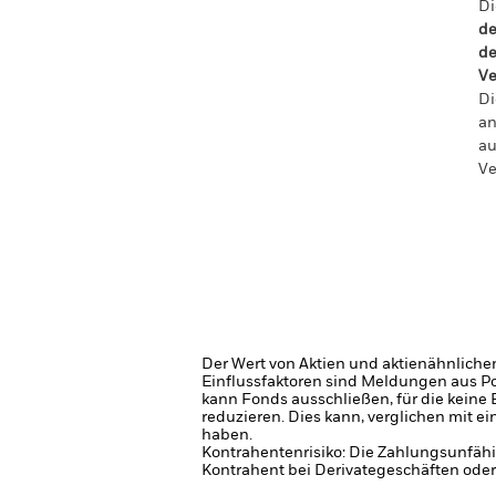
Di
de
de
Ve
Di
an
au
Ve
Der Wert von Aktien und aktienähnliche
Einflussfaktoren sind Meldungen aus P
kann Fonds ausschließen, für die kein
reduzieren. Dies kann, verglichen mit 
haben.
Kontrahentenrisiko: Die Zahlungsunfähi
Kontrahent bei Derivategeschäften oder