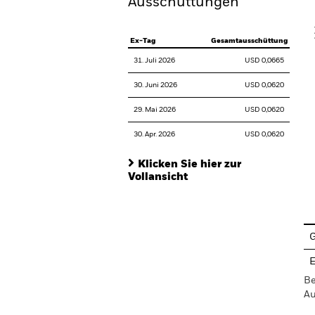
Ausschüttungen
V
Ex-Tag
Gesamtausschüttung
31. Juli 2026
USD 0,0665
30. Juni 2026
USD 0,0620
29. Mai 2026
USD 0,0620
30. Apr. 2026
USD 0,0620
Klicken Sie hier zur
Vollansicht
En
G
E
Be
Au