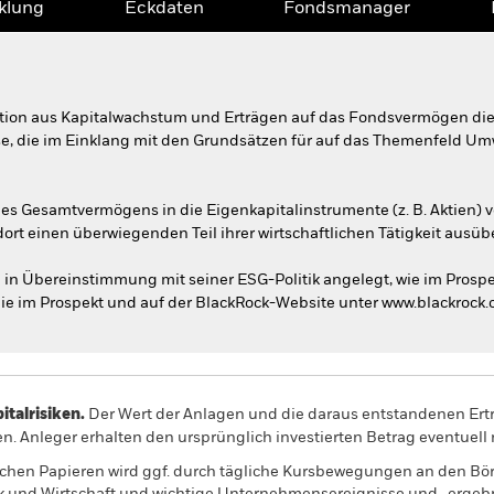
klung
Eckdaten
Fondsmanager
tion aus Kapitalwachstum und Erträgen auf das Fondsvermögen die
ise, die im Einklang mit den Grundsätzen für auf das Themenfeld Um
s Gesamtvermögens in die Eigenkapitalinstrumente (z. B. Aktien) v
ort einen überwiegenden Teil ihrer wirtschaftlichen Tätigkeit ausüb
n Übereinstimmung mit seiner ESG-Politik angelegt, wie im Prosp
ie im Prospekt und auf der BlackRock-Website unter www.blackrock
alrisiken.
Der Wert der Anlagen und die daraus entstandenen Ertr
n. Anleger erhalten den ursprünglich investierten Betrag eventuell 
ichen Papieren wird ggf. durch tägliche Kursbewegungen an den Bör