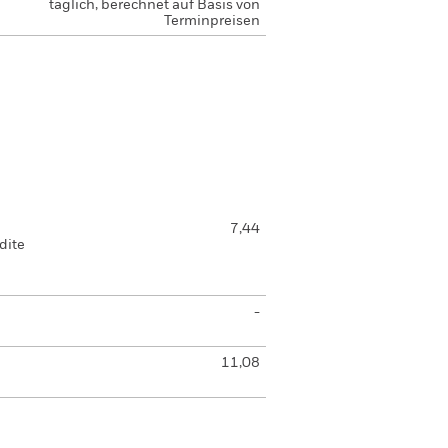
täglich, berechnet auf Basis von
Terminpreisen
7,44
dite
-
11,08