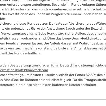
ik und Wirtschaft und wichtige Unternehmensereignisse und -ergeb
nen Anforderungen unterliegen. Bevor sie im Fonds Anlagen tätigen,
 der ESG-Leistungen des Fonds vornehmen. Eine solche Einschätz
 der Investitionen des Fonds im Vergleich zu einem Fonds haben, 
den.
sicherung dieses Fonds setzen Derivate zur Absicherung des Währun
nte ein potenzielles Risiko der Ansteckung (auch unter der Bezeichnu
e Verwaltungsgesellschaft des Fonds wird sicherstellen, dass ang
 Anteilsklassen vorhanden sind. Über das Drop-Down-Feld direkt u
in dem Fonds anzeigen lassen. Die Anteilsklassen mit Währungsabsic
e gekennzeichnet. Eine vollständige Liste aller Anteilsklassen mi
haft des Fonds erhältlich.
 den Besteuerungsgrundlagen für in Deutschland steuerpflichtige 
nformationsblatt@blackrock.com
.
eschäfte tätigt, um Kosten zu senken, erhält der Fonds 62,5% des d
 an BlackRock im Rahmen seiner Leihetätigkeit. Da die Ertragsaufte
verteuern, sind diese nicht in den laufenden Kosten enthalten.