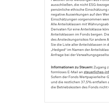
Faktoren sind Meldungen aus Polit
ausschließen, die nicht ESG-bezoge
persönliche ethische Einschätzung
negative Auswirkungen auf den Wert
Einschätzungen vorgenommen wer
Alle Anteilsklassen mit Währungsab
Derivaten für eine Anteilsklasse kön
Anteilsklassen im Fonds bergen. Di
des Ansteckungsrisikos für andere
Sie die Liste aller Anteilsklassen 
„Hedged“ im Namen der Anteilsklass
Anfrage bei der Verwaltungsgesellsc
Informationen zu Steuern:
Zugang zu
formloses E-Mail an
steuerliches-i
Sofern der Fonds Wertpapierleihe-G
und die restlichen 37,5% entfallen
die Betriebskosten des Fonds nicht 