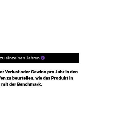
FDR Web Disclosure
Herunterladen
Positionen
Unterlagen
zu einzelnen Jahren
er Verlust oder Gewinn pro Jahr in den
n zu beurteilen, wie das Produkt in
h mit der Benchmark.