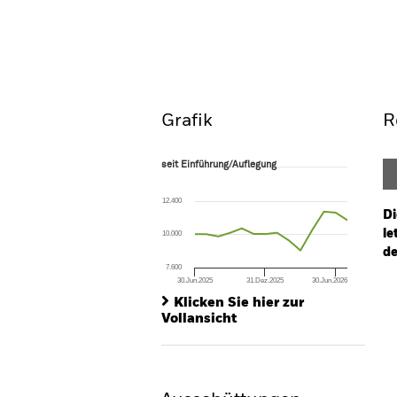
BGF US Growth Fund
Überblick
Wertentwic
Grafik
R
seit Einführung/Auflegung
seit Einführung/Auflegung
Line chart with 14 data points.
The chart has 1 X axis displaying Time. Ran
12.400
The chart has 1 Y axis displaying values. Range
Di
le
10.000
de
7.600
30.Jun.2025
31.Dez.2025
30.Jun.2026
Ch
End of interactive chart.
Ba
Klicken Sie hier zur
Th
Vollansicht
Th