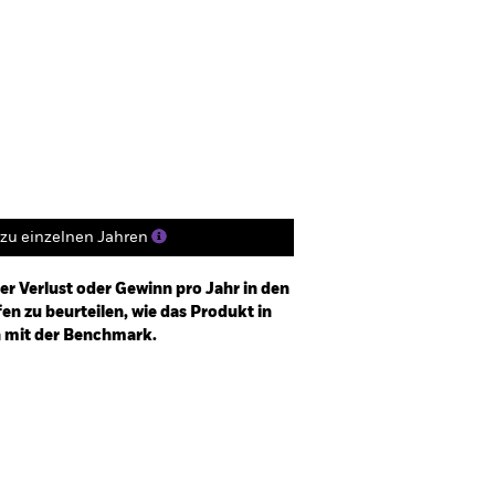
FDR Web Disclosure
Herunterladen
Positionen
Unterlagen
zu einzelnen Jahren
er Verlust oder Gewinn pro Jahr in den
n zu beurteilen, wie das Produkt in
h mit der Benchmark.