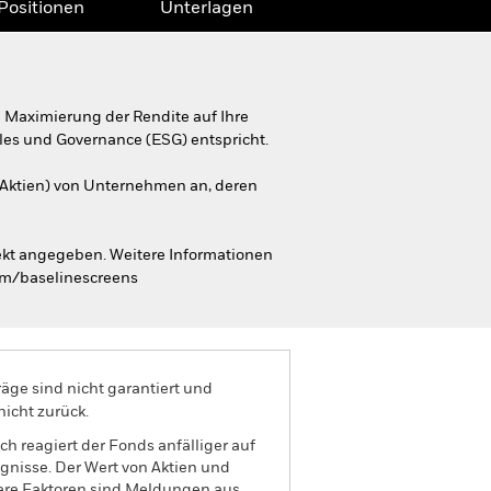
Positionen
Unterlagen
 Maximierung der Rendite auf Ihre
ales und Governance (ESG) entspricht.
 Aktien) von Unternehmen an, deren
ekt angegeben. Weitere Informationen
om/baselinescreens
äge sind nicht garantiert und
nicht zurück.
h reagiert der Fonds anfälliger auf
ignisse. Der Wert von Aktien und
tere Faktoren sind Meldungen aus