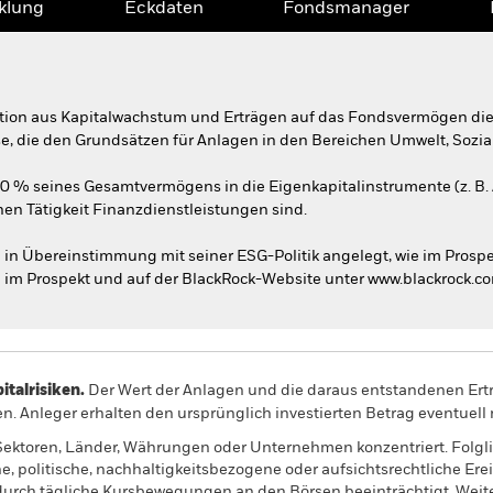
klung
Eckdaten
Fondsmanager
tion aus Kapitalwachstum und Erträgen auf das Fondsvermögen die
ise, die den Grundsätzen für Anlagen in den Bereichen Umwelt, Sozi
70 % seines Gesamtvermögens in die Eigenkapitalinstrumente (z. B.
chen Tätigkeit Finanzdienstleistungen sind.
n Übereinstimmung mit seiner ESG-Politik angelegt, wie im Prosp
 im Prospekt und auf der BlackRock-Website unter www.blackrock.c
alrisiken.
Der Wert der Anlagen und die daraus entstandenen Ertr
n. Anleger erhalten den ursprünglich investierten Betrag eventuell 
Sektoren, Länder, Währungen oder Unternehmen konzentriert. Folglic
ne, politische, nachhaltigkeitsbezogene oder aufsichtsrechtliche Ere
 durch tägliche Kursbewegungen an den Börsen beeinträchtigt. Wei