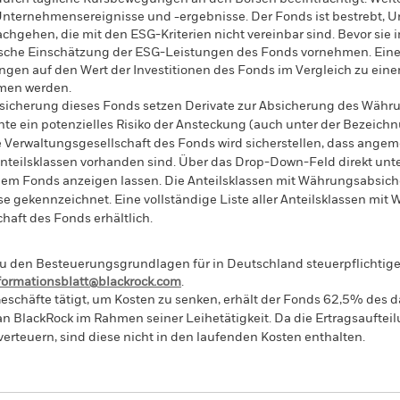
 Unternehmensereignisse und -ergebnisse. Der Fonds ist bestrebt, 
hgehen, die mit den ESG-Kriterien nicht vereinbar sind. Bevor sie 
hische Einschätzung der ESG-Leistungen des Fonds vornehmen. Eine
gen auf den Wert der Investitionen des Fonds im Vergleich zu ein
men werden.
sicherung dieses Fonds setzen Derivate zur Absicherung des Währun
nte ein potenzielles Risiko der Ansteckung (auch unter der Bezeichnu
e Verwaltungsgesellschaft des Fonds wird sicherstellen, dass ang
 Anteilsklassen vorhanden sind. Über das Drop-Down-Feld direkt u
in dem Fonds anzeigen lassen. Die Anteilsklassen mit Währungsabsic
e gekennzeichnet. Eine vollständige Liste aller Anteilsklassen mi
haft des Fonds erhältlich.
 den Besteuerungsgrundlagen für in Deutschland steuerpflichtige 
nformationsblatt@blackrock.com
.
eschäfte tätigt, um Kosten zu senken, erhält der Fonds 62,5% des d
 an BlackRock im Rahmen seiner Leihetätigkeit. Da die Ertragsaufte
verteuern, sind diese nicht in den laufenden Kosten enthalten.