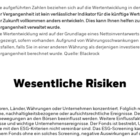
e aufgeführten Zahlen beziehen sich auf die Wertentwicklung in de
r Vergangenheit ist kein verlässlicher Indikator für die künftige Wer
r Zukunft vollkommen anders entwickeln. Dies kann Ihnen helfen zu 
rgangenheit verwaltet wurde.
e Wertentwicklung wird auf der Grundlage eines Nettoinventarwerts 
gezeigt, sofern vorhanden. Aufgrund von Währungsschwankungen k
sfallen, falls Sie in einer anderen Währung als derjenigen investiere
rgangenheit berechnet wurde.
Quelle:
Blackrock
Wesentliche Risiken
oren, Länder, Währungen oder Unternehmen konzentriert. Folglich rea
che, nachhaltigkeitsbezogene oder aufsichtsrechtliche Ereignisse.
De
bewegungen an den Börsen beeinflusst werden. Weitere Einflussfak
sse und wichtige Unternehmensereignisse.
Der Fonds ist bestrebt
ie mit den ESG-Kriterien nicht vereinbar sind. Das ESG-Screening k
einem Fonds ohne ein solches Screening, negative Auswirkungen auf 