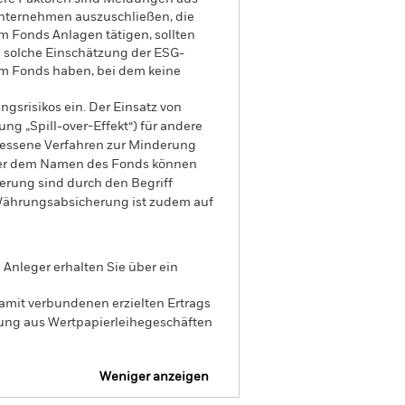
Unternehmen auszuschließen, die
im Fonds Anlagen tätigen, sollten
 solche Einschätzung der ESG-
em Fonds haben, bei dem keine
gsrisikos ein. Der Einsatz von
ng „Spill-over-Effekt“) für andere
emessene Verfahren zur Minderung
nter dem Namen des Fonds können
herung sind durch den Begriff
t Währungsabsicherung ist zudem auf
Anleger erhalten Sie über ein
amit verbundenen erzielten Ertrags
ilung aus Wertpapierleihegeschäften
Weniger anzeigen