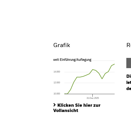
BGF World Financials Fun
Überblick
Wertentwic
Grafik
R
seit Einführung/Auflegung
seit Einführung/Auflegung
Line chart with 17 data points.
The chart has 1 X axis displaying Time. Ran
14.000
The chart has 1 Y axis displaying values. Range
Di
le
12.000
de
10.000
31.Dez.2025
Ch
End of interactive chart.
Ba
Klicken Sie hier zur
Th
Vollansicht
Th