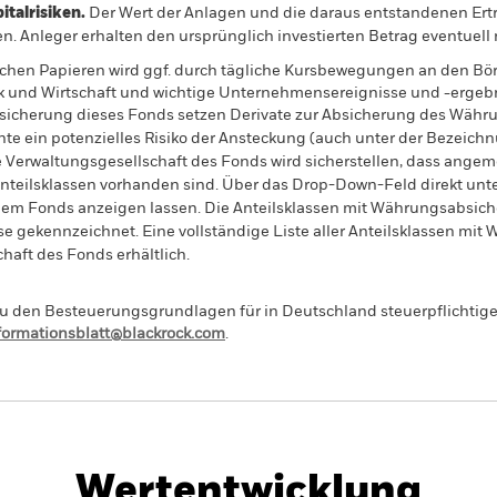
alrisiken.
Der Wert der Anlagen und die daraus entstandenen Ertr
n. Anleger erhalten den ursprünglich investierten Betrag eventuell 
ichen Papieren wird ggf. durch tägliche Kursbewegungen an den Bör
k und Wirtschaft und wichtige Unternehmensereignisse und -ergebn
sicherung dieses Fonds setzen Derivate zur Absicherung des Währun
nte ein potenzielles Risiko der Ansteckung (auch unter der Bezeichnu
e Verwaltungsgesellschaft des Fonds wird sicherstellen, dass ang
 Anteilsklassen vorhanden sind. Über das Drop-Down-Feld direkt u
in dem Fonds anzeigen lassen. Die Anteilsklassen mit Währungsabsic
e gekennzeichnet. Eine vollständige Liste aller Anteilsklassen mi
haft des Fonds erhältlich.
 den Besteuerungsgrundlagen für in Deutschland steuerpflichtige 
nformationsblatt@blackrock.com
.
PRIIP KID
Factsheet
Verkaufsprospekt
Equity
Herunterladen
Wertentwicklung