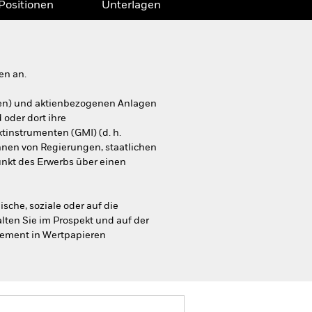
Positionen
Unterlagen
en an.
tien) und aktienbezogenen Anlagen
 oder dort ihre
ktinstrumenten (GMI) (d. h.
nnen von Regierungen, staatlichen
nkt des Erwerbs über einen
sche, soziale oder auf die
ten Sie im Prospekt und auf der
gement in Wertpapieren