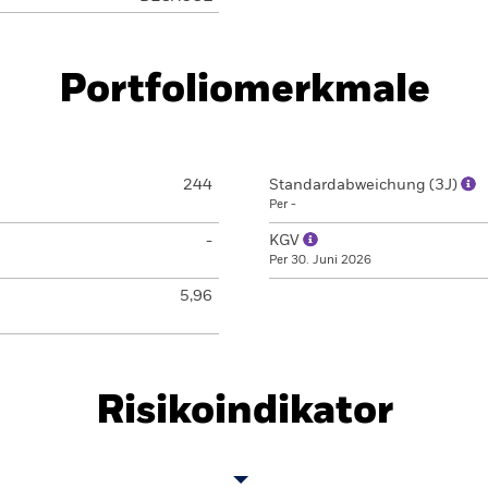
Portfoliomerkmale
244
Standardabweichung (3J)
Per -
-
KGV
Per 30. Juni 2026
5,96
Risikoindikator