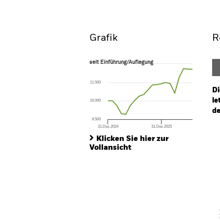
Überblick
Wertentwic
Grafik
R
seit Einführung/Auflegung
seit Einführung/Auflegung
Line chart with 20 data points.
The chart has 1 X axis displaying Time. Ran
11.500
The chart has 1 Y axis displaying values. Range
Di
le
10.000
de
8.500
31.Dez.2024
31.Dez.2025
Ch
End of interactive chart.
Ba
Klicken Sie hier zur
Th
Vollansicht
Th
V