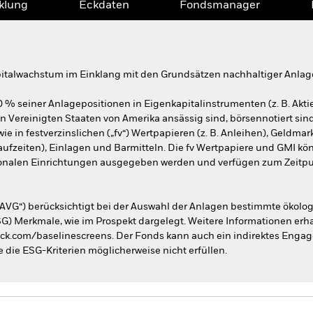
klung
Eckdaten
Fondsmanager
apitalwachstum im Einklang mit den Grundsätzen nachhaltiger Anlag
0 % seiner Anlagepositionen in Eigenkapitalinstrumenten (z. B. Ak
 Vereinigten Staaten von Amerika ansässig sind, börsennotiert sind
e in festverzinslichen („fv“) Wertpapieren (z. B. Anleihen), Geldmar
ufzeiten), Einlagen und Barmitteln. Die fv Wertpapiere und GMI kö
onalen Einrichtungen ausgegeben werden und verfügen zum Zeitpu
AVG“) berücksichtigt bei der Auswahl der Anlagen bestimmte ökologi
Merkmale, wie im Prospekt dargelegt. Weitere Informationen erhal
ck.com/baselinescreens. Der Fonds kann auch ein indirektes Enga
e die ESG-Kriterien möglicherweise nicht erfüllen.