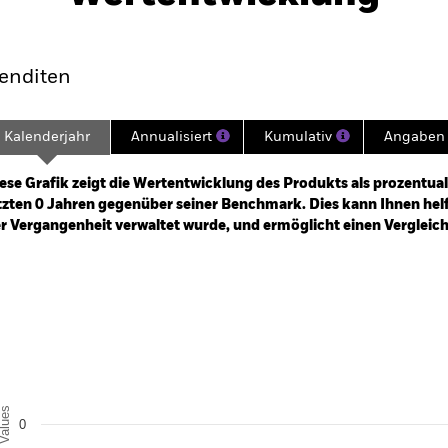
klung
Eckdaten
Fondsmanager
enditen
Kalenderjahr
Annualisiert
Kumulativ
Angaben 
ge: 2024-12-31 00:00:00 to 2026-07-31 00:00:00.
: -15 to 30.
ese Grafik zeigt die Wertentwicklung des Produkts als prozentual
tzten 0 Jahren gegenüber seiner Benchmark. Dies kann Ihnen helfe
r Vergangenheit verwaltet wurde, und ermöglicht einen Vergleic
art
r chart with 2 data series.
e chart has 1 X axis displaying categories.
e chart has 1 Y axis displaying Values. Range: -0.5 to 0.5.
alues
0