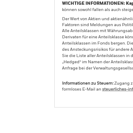
WICHTIGE INFORMATIONEN: Kapit
können sowohl fallen als auch steige
Der Wert von Aktien und aktienähnl
Faktoren sind Meldungen aus Politi
Alle Anteilsklassen mit Währungsab
Derivaten für eine Anteilsklasse kön
Anteilsklassen im Fonds bergen. Di
des Ansteckungsrisikos für andere
Sie die Liste aller Anteilsklassen 
„Hedged“ im Namen der Anteilsklass
Anfrage bei der Verwaltungsgesellsc
Informationen zu Steuern:
Zugang zu
formloses E-Mail an
steuerliches-i
BlackRock Advantage US 
Fund