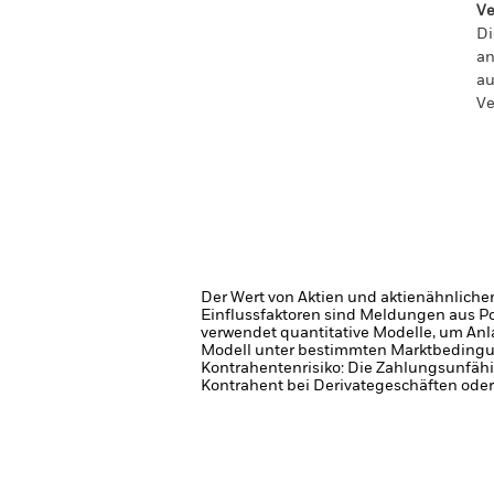
Ve
Di
an
au
Ve
Der Wert von Aktien und aktienähnliche
Einflussfaktoren sind Meldungen aus P
verwendet quantitative Modelle, um Anla
Modell unter bestimmten Marktbedingun
Kontrahentenrisiko: Die Zahlungsunfähi
Kontrahent bei Derivategeschäften oder