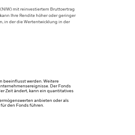
(NIW) mit reinvestiertem Bruttoertrag
ann Ihre Rendite höher oder geringer
n, in der die Wertentwicklung in der
 beeinflusst werden. Weitere
 Unternehmensereignisse.
Der Fonds
 Zeit ändert, kann ein quantitatives
 Vermögenswerten anbieten oder als
 für den Fonds führen.