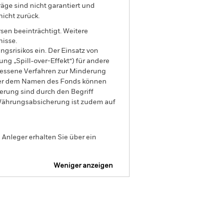
äge sind nicht garantiert und
nicht zurück.
sen beeinträchtigt. Weitere
isse.
gsrisikos ein. Der Einsatz von
ng „Spill-over-Effekt“) für andere
emessene Verfahren zur Minderung
nter dem Namen des Fonds können
herung sind durch den Begriff
t Währungsabsicherung ist zudem auf
Anleger erhalten Sie über ein
Weniger anzeigen
SFDR Web Disclosure