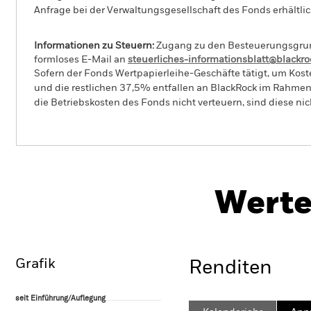
Anfrage bei der Verwaltungsgesellschaft des Fonds erhältlic
Informationen zu Steuern:
Zugang zu den Besteuerungsgrundl
formloses E-Mail an
steuerliches-informationsblatt@blackr
Sofern der Fonds Wertpapierleihe-Geschäfte tätigt, um Kost
und die restlichen 37,5% entfallen an BlackRock im Rahmen 
die Betriebskosten des Fonds nicht verteuern, sind diese ni
PRIIP 
BSF Systematic World Equity
Fund
Herunt
Werte
Überblick
Wertentwicklung
Eckda
Grafik
Renditen
seit Einführung/Auflegung
seit Einführung/Auflegung
Line chart with 22 data points.