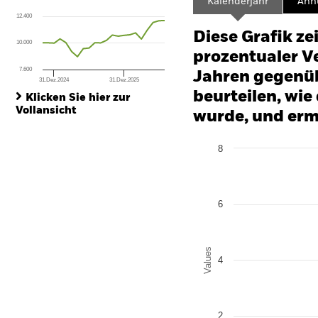
Kalenderjahr
Annu
The chart has 1 X axis displaying Time. Range: 2024-10-31 00:00:00 to
12.400
The chart has 1 Y axis displaying values. Range: -24 to 48.
Diese Grafik ze
10.000
prozentualer Ve
7.600
Jahren gegenüb
31.Dez.2024
31.Dez.2025
End of interactive chart.
beurteilen, wie
Klicken Sie hier zur
Vollansicht
wurde, und erm
Chart
8
Bar chart with 2 data series
The chart has 1 X axis disp
The chart has 1 Y axis disp
6
Values
4
2