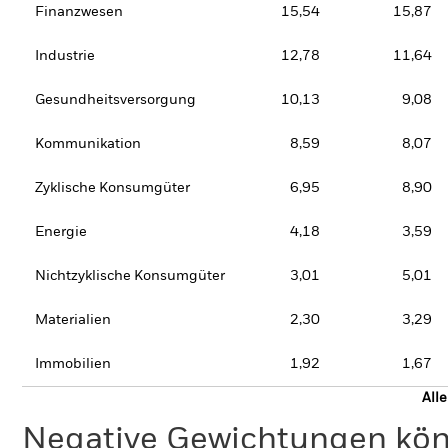
Finanzwesen
15,54
15,87
Industrie
12,78
11,64
Gesundheitsversorgung
10,13
9,08
Kommunikation
8,59
8,07
Zyklische Konsumgüter
6,95
8,90
Energie
4,18
3,59
Nichtzyklische Konsumgüter
3,01
5,01
Materialien
2,30
3,29
Immobilien
1,92
1,67
All
Negative Gewichtungen kön