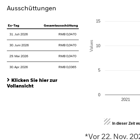
The chart has 1 X axis disp
Ausschüttungen
The chart has 1 Y axis disp
15
Ex-Tag
Gesamtausschüttung
31. Juli 2026
RMB 0,0470
Values
10
30. Juni 2026
RMB 0,0470
29. Mai 2026
RMB 0,0470
30. Apr. 2026
RMB 0,0365
5
Klicken Sie hier zur
Vollansicht
0
2021
End of interactive chart.
In dieser Zeit 
*Vor 22. Nov. 2