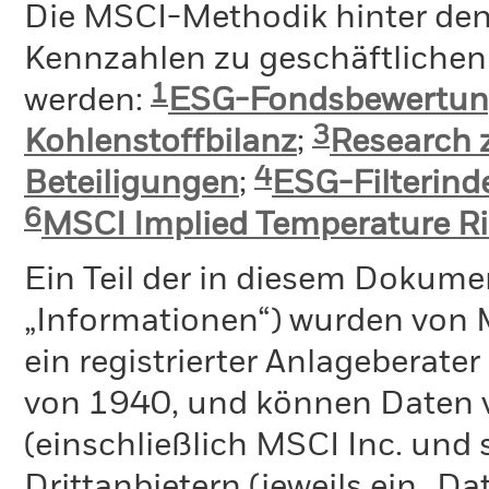
Die MSCI-Methodik hinter de
Kennzahlen zu geschäftlichen 
1
werden:
ESG-Fondsbewertu
3
Kohlenstoffbilanz
;
Research 
4
Beteiligungen
;
ESG-Filterin
6
MSCI Implied Temperature Ri
Ein Teil der in diesem Dokume
„Informationen“) wurden von 
ein registrierter Anlageberat
von 1940, und können Daten v
(einschließlich MSCI Inc. und
Drittanbietern (jeweils ein „D