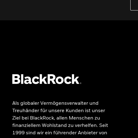
Wissen
GRUNDLAGEN
Dokumente & Unterlagen
Kontakt
VERMÖGENSAUFBAU FÜR ALLE
Einblicke & Trends für Anleger in
Deutschland
Ohne Stress investieren
RECHTLICHE INFORMATIONEN
Als globaler Vermögensverwalter und
Beschwerdemanagement
Treuhänder für unsere Kunden ist unser
OGAW-Vergütungsrichtlinie
Ziel bei BlackRock, allen Menschen zu
Nachhaltigkeitsbezogene Offenlegungen
finanziellem Wohlstand zu verhelfen. Seit
Portfolio-ETF-Studie 2025
1999 sind wir ein führender Anbieter von