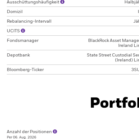
Ausschüttungshäufigkeit
Halbjä
Domizil
Rebalancing-Intervall
Jä
UCITS
Fondsmanager
BlackRock Asset Manag
Ireland L
Depotbank
State Street Custodial Se
(Ireland) L
Bloomberg-Ticker
3S
Portfo
Anzahl der Positionen
Per 06. Aug. 2026