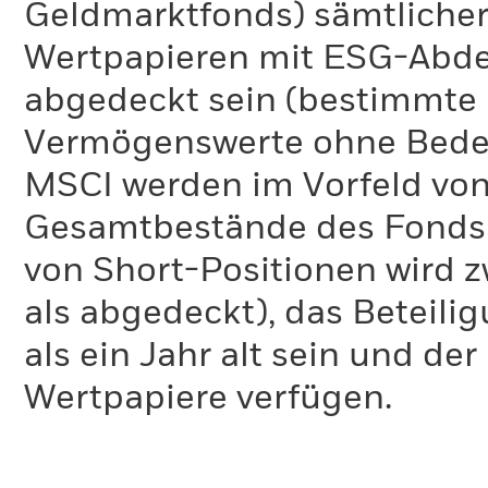
Geldmarktfonds) sämtliche
Potenzial, diese Emissionen im Laufe der Zeit zu reduzieren
Emissionstrend der Unternehmen im Portfolio des Fonds folg
Wertpapieren mit ESG-Abd
Bandbreite liegen.
abgedeckt sein (bestimmte 
Bei dieser Berechnung werden ausschließlich privatwirtschaf
ITR-Kennzahl verwendeten Methodik und die ihr zugrunde 
Vermögenswerte ohne Bedeu
MSCI werden im Vorfeld von
Da bei der Berechnung der ITR-Kennzahl auch das Potenzial
reduzieren, berücksichtigt wird, ist diese Kennzahl zukunfts
Gesamtbestände des Fonds 
die ITR-Kennzahl von MSCI für seine Fonds in Temperaturba
und die Variabilität der Kennzahl verdeutlichen.
von Short-Positionen wird zw
als abgedeckt), das Beteil
als ein Jahr alt sein und d
Wertpapiere verfügen.