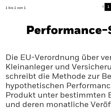
Pre
1
1 bis 1 von 1
Performance-S
Die EU-Verordnung über ve
Kleinanleger und Versicher
schreibt die Methode zur B
hypothetischen Performance-
Produkt unter bestimmten 
und deren monatliche Veröff