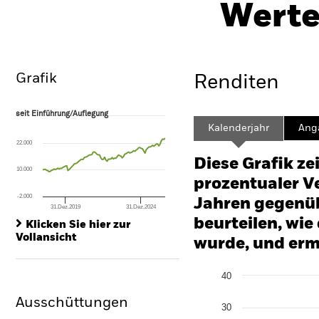
UCITS ETF
Werte
ISIN: IE00BZ173V67
Überblick
Wertentwicklung
Grafik
Renditen
seit Einführung/Auflegung
seit Einführung/Auflegung
Line chart with 98 data points.
Kalenderjahr
Ang
The chart has 1 X axis displaying Time. Range: 2018-07-01 00:00:00 to
22.000
The chart has 1 Y axis displaying values. Range: -120 to 240.
Diese Grafik ze
10.000
prozentualer Ve
-2.000
Jahren gegenüb
31.Dez.2019
31.Dez.2024
End of interactive chart.
beurteilen, wie
Klicken Sie hier zur
Vollansicht
wurde, und erm
Chart
40
Bar chart with 2 data series
The chart has 1 X axis disp
Ausschüttungen
The chart has 1 Y axis disp
30