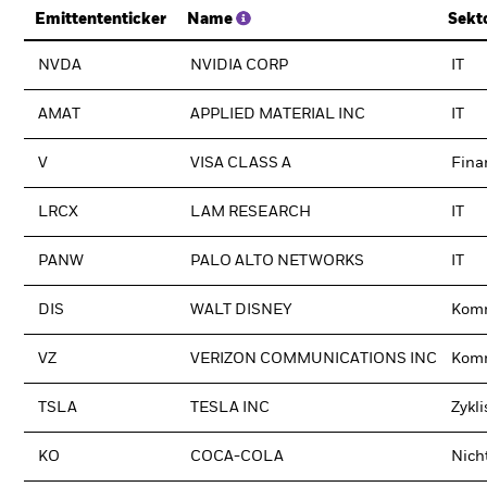
Emittententicker
Name
Sekt
NVDA
NVIDIA CORP
IT
AMAT
APPLIED MATERIAL INC
IT
V
VISA CLASS A
Fina
LRCX
LAM RESEARCH
IT
PANW
PALO ALTO NETWORKS
IT
DIS
WALT DISNEY
Komm
VZ
VERIZON COMMUNICATIONS INC
Komm
TSLA
TESLA INC
Zykl
KO
COCA-COLA
Nich