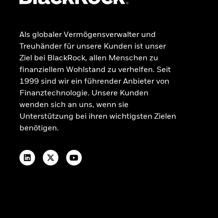
Ohne Stress investieren
RECHTLICHE INFORMATIONEN
Als globaler Vermögensverwalter und
Beschwerdemanagement
Treuhänder für unsere Kunden ist unser
OGAW-Vergütungsrichtlinie
Ziel bei BlackRock, allen Menschen zu
Nachhaltigkeitsbezogene Offenlegungen
finanziellem Wohlstand zu verhelfen. Seit
Portfolio-ETF-Studie 2025
1999 sind wir ein führender Anbieter von
Finanztechnologie. Unsere Kunden
wenden sich an uns, wenn sie
Unterstützung bei ihren wichtigsten Zielen
benötigen.