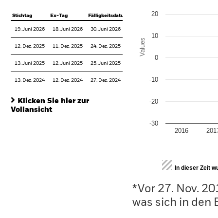
20
Stichtag
Ex-Tag
Fälligkeitsdatum
19. Juni 2026
18. Juni 2026
30. Juni 2026
10
Values
12. Dez. 2025
11. Dez. 2025
24. Dez. 2025
0
13. Juni 2025
12. Juni 2025
25. Juni 2025
-10
13. Dez. 2024
12. Dez. 2024
27. Dez. 2024
Klicken Sie hier zur
-20
Vollansicht
-30
2016
201
End of interactive chart.
In dieser Zeit 
*Vor 27. Nov. 2
was sich in den