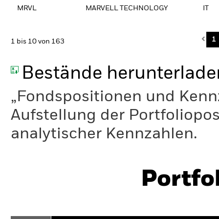
MRVL
MARVELL TECHNOLOGY
IT
Pre
1
1 bis 10 von 163
Bestände herunterlade
„Fondspositionen und Kennza
Aufstellung der Portfoliopo
analytischer Kennzahlen.
Portfo