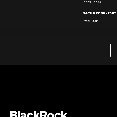
Index Fonds
NACH PRODUKTART
Produktart
Wissen
GRUNDLAGEN
Dokumente & Unterlagen
Kontakt
VERMÖGENSAUFBAU FÜR ALLE
Einblicke & Trends für Anleger in
Deutschland