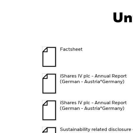
Un
Factsheet
iShares IV plc - Annual Report
(German - Austria^Germany)
Welche zentralen Annahmen liegen der ITR-Kennzahl zugr
Diese zukunftsorientierte Kennzahl wird mithilfe eines Mod
iShares IV plc - Annual Report
(German - Austria^Germany)
in das Modell eingegebenen Daten nur bedingt aussagekräf
nach Datenanbieter deutliche Abweichungen geben. So könn
Emissionsbereiche (Scopes) berücksichtigt oder die Gesamt
Sustainability related disclosure 
Bisher gibt es weder eine allgemein anerkannte Methode