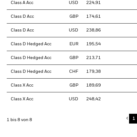
Class A Acc
USD
224,91
Class D Acc
GBP
174,61
Class D Acc
USD
238,86
Class D Hedged Acc
EUR
195,54
Class D Hedged Acc
GBP
213,71
Class D Hedged Acc
CHF
179,38
Class X Acc
GBP
189,69
Class X Acc
USD
248,42
Pre
1
1 bis 8 von 8