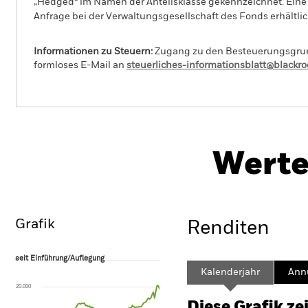
„Hedged“ im Namen der Anteilsklasse gekennzeichnet. Eine 
Anfrage bei der Verwaltungsgesellschaft des Fonds erhältlic
Informationen zu Steuern:
Zugang zu den Besteuerungsgrundl
formloses E-Mail an
steuerliches-informationsblatt@blackr
BlackRock Advantage Asia ex Japan Equity
Fund
Werte
Überblick
Wertentwicklung
Eckda
Grafik
Renditen
seit Einführung/Auflegung
seit Einführung/Auflegung
Line chart with 97 data points.
Kalenderjahr
Annu
The chart has 1 X axis displaying Time. Range: 2018-07-01 00:00:00 to
20.000
The chart has 1 Y axis displaying values. Range: -100 to 200.
Diese Grafik ze