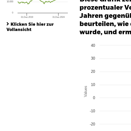
10.000
prozentualer Ve
0
Jahren gegenüb
31.Dez.2019
31.Dez.2024
End of interactive chart.
beurteilen, wie
Klicken Sie hier zur
Vollansicht
wurde, und erm
Chart
40
Bar chart with 3 data series
The chart has 1 X axis disp
The chart has 1 Y axis disp
30
20
10
Values
0
-10
-20