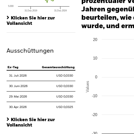
prozentualer Ve
5.000
Jahren gegenüb
31.Dez.2019
31.Dez.2024
End of interactive chart.
beurteilen, wie
Klicken Sie hier zur
Vollansicht
wurde, und erm
Chart
20
Bar chart with 2 data series
The chart has 1 X axis disp
Ausschüttungen
The chart has 1 Y axis disp
10
Ex-Tag
Gesamtausschüttung
31. Juli 2026
USD 0,0330
0
Values
30. Juni 2026
USD 0,0330
-10
29. Mai 2026
USD 0,0330
30. Apr. 2026
USD 0,0325
-20
Klicken Sie hier zur
Vollansicht
-30