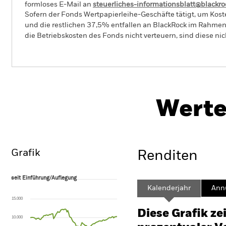
formloses E-Mail an
steuerliches-informationsblatt@blackr
Sofern der Fonds Wertpapierleihe-Geschäfte tätigt, um Kost
und die restlichen 37,5% entfallen an BlackRock im Rahmen 
die Betriebskosten des Fonds nicht verteuern, sind diese ni
BGF Asian High Yield Bond Fund
Werte
Überblick
Wertentwicklung
Eckda
Grafik
Renditen
seit Einführung/Auflegung
seit Einführung/Auflegung
Line chart with 105 data points.
Kalenderjahr
Annu
The chart has 1 X axis displaying Time. Range: 2017-11-01 00:00:00 to
15.000
The chart has 1 Y axis displaying values. Range: -50 to 100.
Diese Grafik ze
10.000