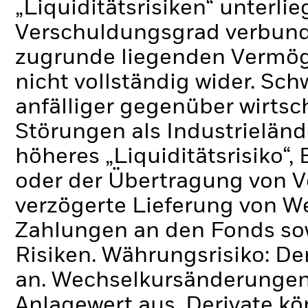
„Liquiditätsrisiken“ unterli
Verschuldungsgrad verbund
zugrunde liegenden Vermö
nicht vollständig wider.
Schw
anfälliger gegenüber wirtsc
Störungen als Industrielände
höheres „Liquiditätsrisiko“
oder der Übertragung von V
verzögerte Lieferung von W
Zahlungen an den Fonds so
Risiken.
Währungsrisiko: De
an. Wechselkursänderungen 
Anlagewert aus.
Derivate kö