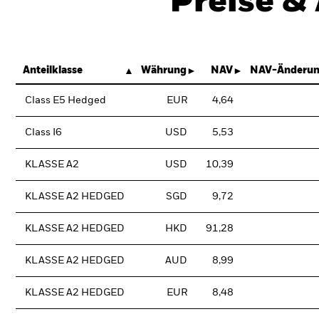
Preise &
Anteilklasse
Währung
NAV
NAV-Änderun
Class E5 Hedged
EUR
4,64
Class I6
USD
5,53
KLASSE A2
USD
10,39
KLASSE A2 HEDGED
SGD
9,72
KLASSE A2 HEDGED
HKD
91,28
KLASSE A2 HEDGED
AUD
8,99
KLASSE A2 HEDGED
EUR
8,48