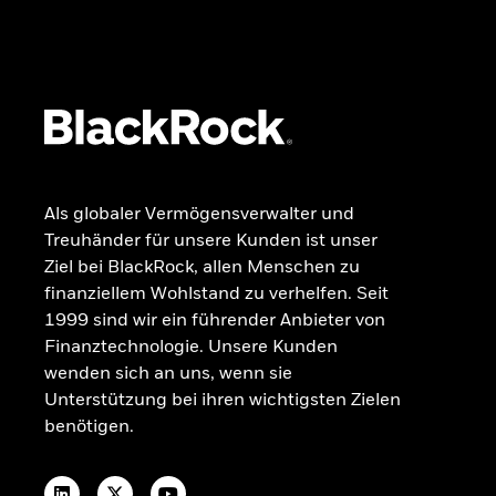
Kontakt
VERMÖGENSAUFBAU FÜR ALLE
Einblicke & Trends für Anleger in
Deutschland
Ohne Stress investieren
RECHTLICHE INFORMATIONEN
Als globaler Vermögensverwalter und
Beschwerdemanagement
Treuhänder für unsere Kunden ist unser
OGAW-Vergütungsrichtlinie
Ziel bei BlackRock, allen Menschen zu
Nachhaltigkeitsbezogene Offenlegungen
finanziellem Wohlstand zu verhelfen. Seit
Portfolio-ETF-Studie 2025
1999 sind wir ein führender Anbieter von
Finanztechnologie. Unsere Kunden
wenden sich an uns, wenn sie
Unterstützung bei ihren wichtigsten Zielen
benötigen.