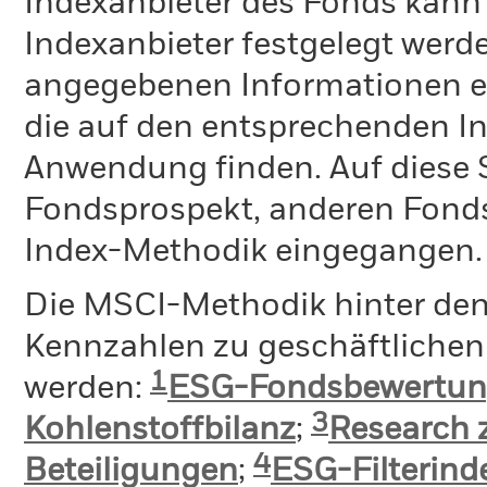
Indexanbieter des Fonds kann
Indexanbieter festgelegt werde
angegebenen Informationen ent
die auf den entsprechenden I
Anwendung finden. Auf diese S
Fondsprospekt, anderen Fond
Index-Methodik eingegangen.
Die MSCI-Methodik hinter de
Kennzahlen zu geschäftlichen 
1
werden:
ESG-Fondsbewertu
3
Kohlenstoffbilanz
;
Research 
4
Beteiligungen
;
ESG-Filterin