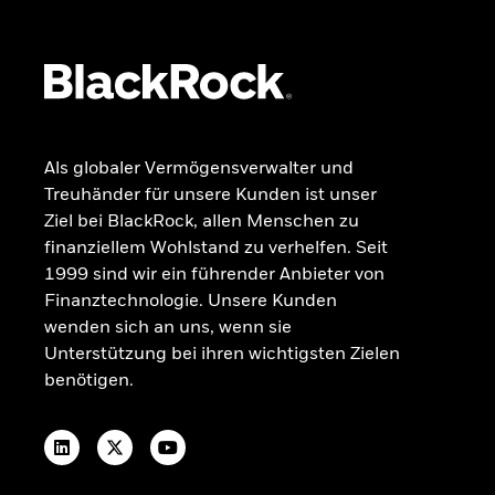
VERMÖGENSAUFBAU FÜR ALLE
Einblicke & Trends für Anleger in
Deutschland
Ohne Stress investieren
RECHTLICHE INFORMATIONEN
Als globaler Vermögensverwalter und
Beschwerdemanagement
Treuhänder für unsere Kunden ist unser
OGAW-Vergütungsrichtlinie
Ziel bei BlackRock, allen Menschen zu
Nachhaltigkeitsbezogene Offenlegungen
finanziellem Wohlstand zu verhelfen. Seit
Portfolio-ETF-Studie 2025
1999 sind wir ein führender Anbieter von
Finanztechnologie. Unsere Kunden
wenden sich an uns, wenn sie
Unterstützung bei ihren wichtigsten Zielen
benötigen.