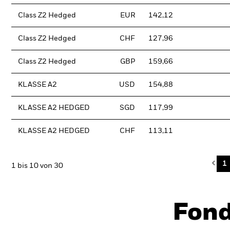
Class Z2 Hedged
EUR
142,12
Class Z2 Hedged
CHF
127,96
Class Z2 Hedged
GBP
159,66
KLASSE A2
USD
154,88
KLASSE A2 HEDGED
SGD
117,99
KLASSE A2 HEDGED
CHF
113,11
Pre
1
1 bis 10 von 30
Fon