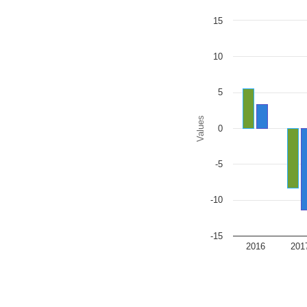
Chart
15
Bar chart with 2 data series
The chart has 1 X axis disp
The chart has 1 Y axis disp
10
5
Values
0
-5
-10
-15
2016
201
End of interactive chart.