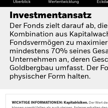
Überblick
Wertentwicklung
Eckda
Investmentansatz
Der Fonds zielt darauf ab, di
Kombination aus Kapitalwac
Fondsvermögen zu maximieren
mindestens 70% seines Gesa
Unternehmen an, deren Gesch
Goldbergbau umfasst. Der Fon
physischer Form halten.
WICHTIGE INFORMATIONEN: Kapitalrisiken.
Der Wert der
können sowohl fallen als auch steigen. Anleger erhalten den 