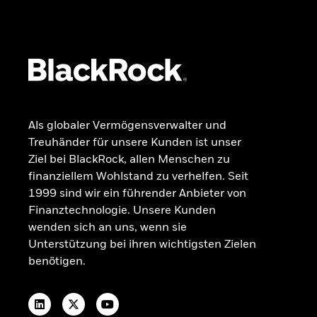
Kontakt
VERMÖGENSAUFBAU FÜR ALLE
Einblicke & Trends für Anleger in
Deutschland
Ohne Stress investieren
RECHTLICHE INFORMATIONEN
Als globaler Vermögensverwalter und
Beschwerdemanagement
Treuhänder für unsere Kunden ist unser
OGAW-Vergütungsrichtlinie
Ziel bei BlackRock, allen Menschen zu
Nachhaltigkeitsbezogene Offenlegungen
finanziellem Wohlstand zu verhelfen. Seit
Portfolio-ETF-Studie 2025
1999 sind wir ein führender Anbieter von
Finanztechnologie. Unsere Kunden
wenden sich an uns, wenn sie
Unterstützung bei ihren wichtigsten Zielen
benötigen.