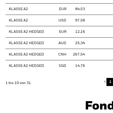
KLASSE A2
EUR
84,53
KLASSE A2
USD
97,58
KLASSE A2 HEDGED
EUR
12,16
KLASSE A2 HEDGED
AUD
25,34
KLASSE A2 HEDGED
CNH
267,54
KLASSE A2 HEDGED
SGD
14,76
Pre
1
1 bis 10 von 31
Fon