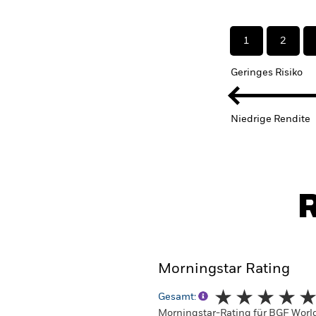
1
2
Geringes Risiko
Niedrige Rendite
R
Morningstar Rating
Gesamt:
Morningstar-Rating für BGF Worl