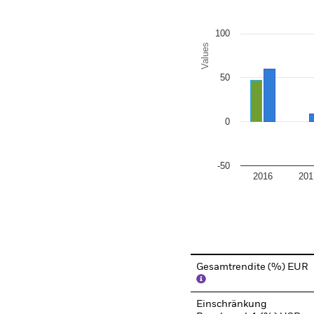
100
Values
50
0
-50
2016
201
End of interactive chart.
Gesamtrendite (%) EUR
Einschränkung