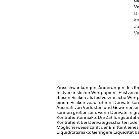
de
Ve
Di
an
au
Ve
Zinsschwankungen, Änderungen des Kred
festverzinslicher Wertpapiere. Festver
diesen Risiken als festverzinsliche Wer
einem Risikoniveau führen.
Derivate kö
Ausmaß von Verlusten und Gewinnen er
können größer sein, wenn Derivate in 
Kontrahentenrisiko: Die Zahlungsunfähi
Kontrahent bei Derivategeschäften oder
Möglicherweise zahlt der Emittent eine
Liquiditätsrisiko: Geringere Liquidität 