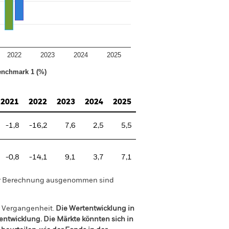
2022
2023
2024
2025
nchmark 1 (%)
2021
2022
2023
2024
2025
-1,8
-16,2
7,6
2,5
5,5
-0,8
-14,1
9,1
3,7
7,1
der Berechnung ausgenommen sind
r Vergangenheit.
Die Wertentwicklung in
tentwicklung. Die Märkte könnten sich in