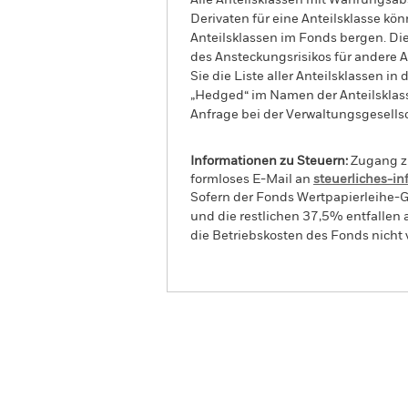
Alle Anteilsklassen mit Währungsab
Derivaten für eine Anteilsklasse kön
Anteilsklassen im Fonds bergen. Di
des Ansteckungsrisikos für andere
Sie die Liste aller Anteilsklassen 
„Hedged“ im Namen der Anteilsklass
Anfrage bei der Verwaltungsgesellsc
Informationen zu Steuern:
Zugang zu
formloses E-Mail an
steuerliches-i
Sofern der Fonds Wertpapierleihe-G
und die restlichen 37,5% entfallen
die Betriebskosten des Fonds nicht 
BGF Global Corporate Bon
Überblick
Wertentwic