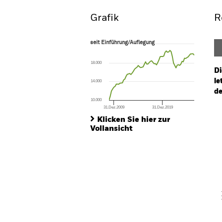
Grafik
R
seit Einführung/Auflegung
seit Einführung/Auflegung
Line chart with 71 data points.
The chart has 1 X axis displaying Time. Ran
18.000
The chart has 1 Y axis displaying values. Range
Di
le
14.000
de
10.000
31.Dez.2009
31.Dez.2019
Ch
End of interactive chart.
Ba
Klicken Sie hier zur
Th
Vollansicht
Th
V