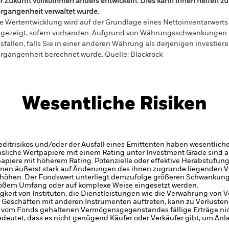
r Zukunft vollkommen anders entwickeln. Dies kann Ihnen helfen zu 
rgangenheit verwaltet wurde.
e Wertentwicklung wird auf der Grundlage eines Nettoinventarwerts 
gezeigt, sofern vorhanden. Aufgrund von Währungsschwankungen k
sfallen, falls Sie in einer anderen Währung als derjenigen investiere
rgangenheit berechnet wurde.
Quelle:
Blackrock
Wesentliche Risiken
itrisikos und/oder der Ausfall eines Emittenten haben wesentlich
zinsliche Wertpapiere mit einem Rating unter Investment Grade sind
tpapiere mit höherem Rating. Potenzielle oder effektive Herabstufun
nnen äußerst stark auf Änderungen des ihnen zugrunde liegenden 
höhen. Der Fondswert unterliegt demzufolge größeren Schwankung
großem Umfang oder auf komplexe Weise eingesetzt werden.
gkeit von Instituten, die Dienstleistungen wie die Verwahrung von
 Geschäften mit anderen Instrumenten auftreten, kann zu Verlusten
s vom Fonds gehaltenen Vermögensgegenstandes fällige Erträge nicht
bedeutet, dass es nicht genügend Käufer oder Verkäufer gibt, um Anl