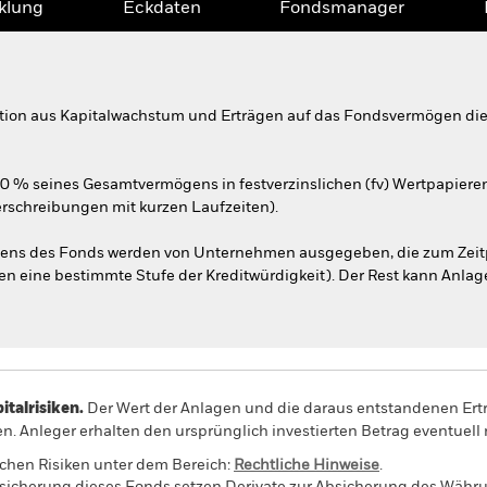
klung
Eckdaten
Fondsmanager
tion aus Kapitalwachstum und Erträgen auf das Fondsvermögen die 
70 % seines Gesamtvermögens in festverzinslichen (fv) Wertpapier
erschreibungen mit kurzen Laufzeiten).
ns des Fonds werden von Unternehmen ausgegeben, die zum Zeitp
llen eine bestimmte Stufe der Kreditwürdigkeit). Der Rest kann Anlag
alrisiken.
Der Wert der Anlagen und die daraus entstandenen Ertr
n. Anleger erhalten den ursprünglich investierten Betrag eventuell 
schen Risiken unter dem Bereich:
Rechtliche Hinweise
.