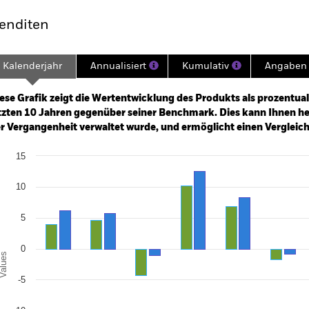
enditen
Kalenderjahr
Annualisiert
Kumulativ
Angaben 
ge: 2009-01-01 00:00:00 to 2026-07-31 00:00:00.
: 0 to 120.
ese Grafik zeigt die Wertentwicklung des Produkts als prozentual
tzten 10 Jahren gegenüber seiner Benchmark. Dies kann Ihnen hel
r Vergangenheit verwaltet wurde, und ermöglicht einen Vergleic
art
15
r chart with 2 data series.
e chart has 1 X axis displaying categories.
e chart has 1 Y axis displaying Values. Range: -20 to 15.
10
5
0
alues
-5