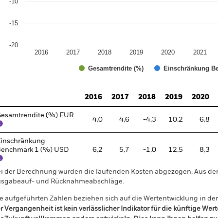
-10
-15
-20
2016
2017
2018
2019
2020
2021
Gesamtrendite (%)
Einschränkung Be
d of interactive chart.
2016
2017
2018
2019
2020
esamtrendite (%) EUR
4,0
4,6
-4,3
10,2
6,8
inschränkung
enchmark 1 (%) USD
6,2
5,7
-1,0
12,5
8,3
i der Berechnung wurden die laufenden Kosten abgezogen. Aus 
sgabeauf- und Rücknahmeabschläge.
e aufgeführten Zahlen beziehen sich auf die Wertentwicklung in de
r Vergangenheit ist kein verlässlicher Indikator für die künftige Wer