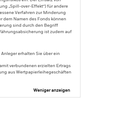
gsrisikos ein. Der Einsatz von
ng „Spill-over-Effekt“) für andere
emessene Verfahren zur Minderung
nter dem Namen des Fonds können
herung sind durch den Begriff
t Währungsabsicherung ist zudem auf
Anleger erhalten Sie über ein
amit verbundenen erzielten Ertrags
ilung aus Wertpapierleihegeschäften
Weniger anzeigen
Verkaufsprospekt
Herunterladen
Positionen
Unterlagen