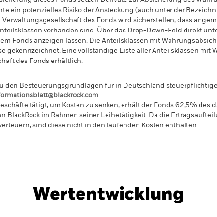
sicherung dieses Fonds setzen Derivate zur Absicherung des Währun
nte ein potenzielles Risiko der Ansteckung (auch unter der Bezeichnu
e Verwaltungsgesellschaft des Fonds wird sicherstellen, dass ang
 Anteilsklassen vorhanden sind. Über das Drop-Down-Feld direkt u
in dem Fonds anzeigen lassen. Die Anteilsklassen mit Währungsabsic
e gekennzeichnet. Eine vollständige Liste aller Anteilsklassen mi
haft des Fonds erhältlich.
 den Besteuerungsgrundlagen für in Deutschland steuerpflichtige 
nformationsblatt@blackrock.com
.
eschäfte tätigt, um Kosten zu senken, erhält der Fonds 62,5% des d
 an BlackRock im Rahmen seiner Leihetätigkeit. Da die Ertragsaufte
verteuern, sind diese nicht in den laufenden Kosten enthalten.
PRIIP KID
Factsheet
d Fund
Wertentwicklung
klung
Eckdaten
Fondsmanager