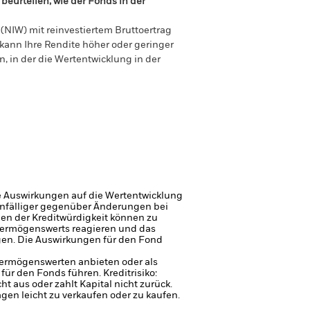
beurteilen, wie der Fonds in der
(NIW) mit reinvestiertem Bruttoertrag
ann Ihre Rendite höher oder geringer
n, in der die Wertentwicklung in der
e Auswirkungen auf die Wertentwicklung
 anfälliger gegenüber Änderungen bei
gen der Kreditwürdigkeit können zu
Vermögenswerts reagieren und das
en. Die Auswirkungen für den Fond
 Vermögenswerten anbieten oder als
 für den Fonds führen.
Kreditrisiko:
 aus oder zahlt Kapital nicht zurück.
agen leicht zu verkaufen oder zu kaufen.