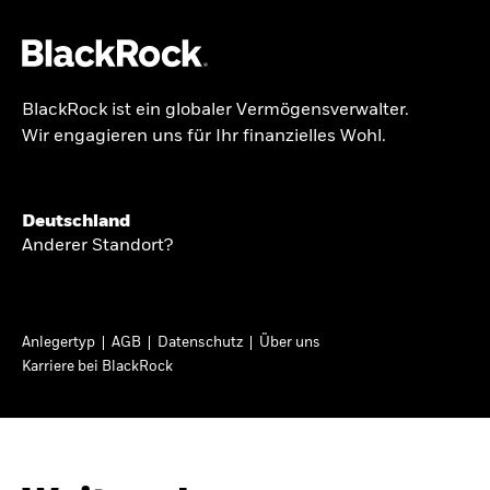
BlackRock ist ein globaler Vermögensverwalter.
Über uns
Wir engagieren uns für Ihr finanzielles Wohl.
GLOBALER HALBJAHRESAUSBLICK
Produkte
Knappheit oder
Themen & Märkte
Deutschland
Überfluss
Anderer Standort?
Wissen
Ann-Katrin Petersen ist Leiterin der
Privatanleger
Anlegertyp
AGB
Datenschutz
Über uns
Kapitalmarktstrategie für BlackRock in
Karriere bei BlackRock
Deutschland, Österreich, der Schweiz und
Deutschland
Osteuropa. Sie ordnet regelmäßig die Situation
Change location
an den Märkten und mögliche Auswirkungen für
Anlegerinnen und Anleger ein.
BlackRock