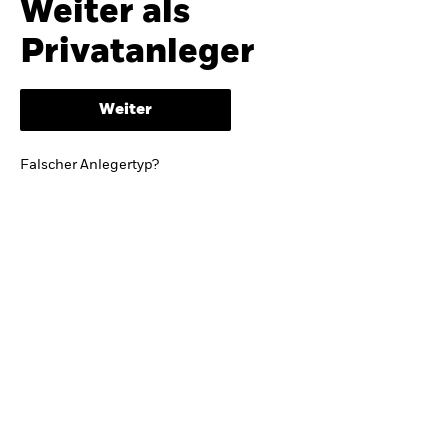
Weiter als
iShares
Ausblick zur Jahresmitte
Privatanleger
Aladdin
Weiter
Unser Unternehmen
BRIEF VON BLACKROCK CEO LARRY FINK
Falscher Anlegertyp?
Growing with your country: Thoughts from a
long-term optimist
Mehr dazu
TRENDS & IDEEN
Entdecken Sie unsere makroökonomischen
Einschätzungen und Anlageideen.