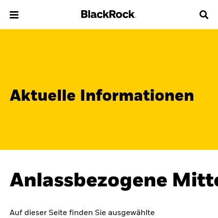
Über uns
Produkte
Aktuelle Informationen
Themen & Märkte
Wissen
Privatanleger
Anlassbezogene Mitt
Deutschland
Change location
BlackRock
Auf dieser Seite finden Sie ausgewählte