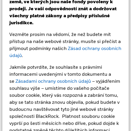
země, ve kterých jsou naše fondy povoleny k
příjmů z nich může klesat i stoupat a není zaručena. Investoři
nemusí získat zpět částku, kterou původně investovali.
prodeji. Je vaší odpovědností znát a dodržovat
všechny platné zákony a předpisy příslušné
Důležité informace:
Důležité informace: Hodnota vaší
jurisdikce.
investice a výnos z ní se budou lišit a výši vaší počáteční
investice nelze zaručit. ETF se obchodují na burzách stejně
Vezměte prosím na vědomí, že než budete mít
jako akcie a nakupují a prodávají se za tržní ceny, které se
mohou lišit od čisté hodnoty aktiv daného ETF. Dvěma
přístup na naše webové stránky, musíte si přečíst a
hlavními riziky spojenými s investováním do fixních příjmů
přijmout podmínky našich
Zásad ochrany osobních
jsou riziko úrokové sazby a úvěrové riziko. Typicky, když
údajů
.
úrokové sazby rostou, dochází k odpovídajícímu poklesu tržní
hodnoty dluhopisů. Úvěrové riziko se vztahuje k možnosti, že
Jakmile potvrdíte, že souhlasíte s právními
emitent dluhopisu nebude schopen splatit jistinu a hradit
informacemi uvedenými v tomto dokumentu a
úroky. Fond investuje do cenných papírů s pevným výnosem
se
Zásadami ochrany osobních údajů
– vyjádřením
emitovaných společnostmi. Existuje riziko nesplnění závazků,
kdy emitent nemusí fondu v termínu splatnosti vyplatit výnos
souhlasu výše – umístíme do vašeho počítače
ani kapitál, když je splatný. Měnové zajištění je navrženo tak,
soubor cookie, který vás rozpozná a zabrání tomu,
aby snížilo, ale nemůže zcela eliminovat dopad pohybů
aby se tato stránka znovu objevila, pokud budete v
měnových kurzů mezi základní měnou a měnami, ve kterých
budoucnu navštěvovat tyto jiné webové stránky
jsou uskutečňovány některé nebo všechny podkladové
společnosti BlackRock. Platnost souboru cookie
investice. V závislosti na směnných kurzech to může mít
pozitivní nebo negativní dopad na výkonnost fondu.
vyprší po šesti měsících nebo dříve, pokud dojde k
podstatné změně těchto důležitých informací.