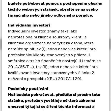
52 WK: 113,32 - 117,48
budete potřebovat pomoc s pochopením obsahu
Aladdin
NAV celkový výnos k 05-srp-26
těchto webových stránek, obraťte se na svého
YTD:
1,35%
finančního nebo jiného odborného poradce.
Naše společnost
Vážený průměrný výnos do splatnosti k 05-srp-26
Individuální investoři
4,57%
Individuální investor, známý také jako
neprofesionální klient a soukromý klient, je
klientská organizace nebo fyzická osoba, která
Overview
nemůže splnit jak (i) jedno nebo více kritérií pro
profesionální klienty stanovených v příloze II
INVESTIČNÍ CÍL
směrnice o trzích finančních nástrojů II (směrnice
Cílem fondu je dosáhnout návratnosti vaší investice
2014/65/EU), tak (ii) jedno nebo více kritérií pro
prostřednictvím kombinace kapitálového růstu a příjmu
kvalifikované investory stanovených v článku 2
z aktiv fondu, který odráží návratnost indexu Bloomberg
nařízení o prospektu ((EU) 2017/1129).
MSCI December 2028 Maturity USD Corporate ESG
Screened Index, tedy srovnávacího indexu fondu.
Podmínky používání
Než budete pokračovat, přečtěte si prosím tuto
stránku, protože vysvětluje některá zákonná
omezení týkající se šíření těchto informací a
Důležité informace: Rizikový kapitál.
Hodnota investic a