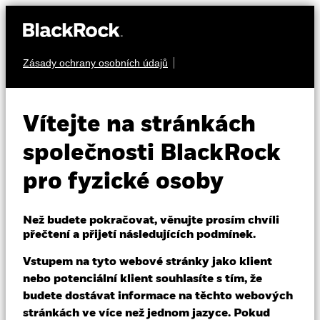
Zásady ochrany osobních údajů
O nás
PEVNÝ VÝNOS
iShares iBonds
Produkty
Vítejte na stránkách
Dec 2028 Term $
D28A
Vzdělávání
společnosti BlackRock
Corp UCITS ETF
pro fyzické osoby
Individuální investoři
Než budete pokračovat, věnujte prosím chvíli
Czech Republic
přečtení a přijetí následujících podmínek.
Change location
Vstupem na tyto webové stránky jako klient
BlackRock
nebo potenciální klient souhlasíte s tím, že
NAV k 05-srp-26
1 den změny NAV k 05-srp-26
budete dostávat informace na těchto webových
USD 117,48
USD 0,06 (0,05%)
iShares
stránkách ve více než jednom jazyce. Pokud