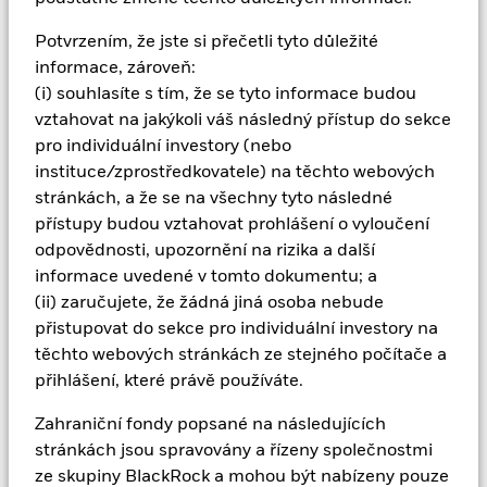
Úvěrové riziko, změny úrokových sazeb nebo prodlení
emitenta budou mít výrazný dopad na výkonnost fixovaných
Potvrzením, že jste si přečetli tyto důležité
výnosových cenných papírů. Snížení potenciálního nebo
aktuálního úvěrového ohodnocení může snížit úroveň rizika.
informace, zároveň:
Deriváty mohou být velmi citlivé na změny hodnoty aktiva, na
(i) souhlasíte s tím, že se tyto informace budou
kterém jsou založeny, a mohou zvyšovat ztráty i zisky a
vztahovat na jakýkoli váš následný přístup do sekce
způsobovat větší kolísání hodnoty fondu. Dopad může být
pro individuální investory (nebo
výraznější tam, kde se deriváty využívají ve velké míře nebo
instituce/zprostředkovatele) na těchto webových
komplexně. Fond se snaží vylučovat společnosti, které se
zapojují do určitých činností, jež nejsou v souladu s kritérii
stránkách, a že se na všechny tyto následné
ESG. Investoři by proto před investováním do Fondu měli
přístupy budou vztahovat prohlášení o vyloučení
učinit osobní etické zhodnocení principů výběru dle kritérií
odpovědnosti, upozornění na rizika a další
ESG. Takový výběr dle kritérií ESG může mít na hodnotu
informace uvedené v tomto dokumentu; a
investic do Fondu – ve srovnání s fondem bez takového
(ii) zaručujete, že žádná jiná osoba nebude
výběru – negativní dopad.
Všechny měnově zajištěné třídy akcií tohoto fondu používají k
přistupovat do sekce pro individuální investory na
zajištění měnového rizika deriváty. Použití derivátů pro určitou
těchto webových stránkách ze stejného počítače a
třídu akcií by mohlo představovat potenciální riziko nákazy
přihlášení, které právě používáte.
(známé také jako „spill-over“) pro ostatní třídy akcií ve fondu.
Správcovská společnost fondu zajistí, aby byly zavedeny
Zahraniční fondy popsané na následujících
vhodné postupy k minimalizaci rizika nákazy jiné třídy akcií.
stránkách jsou spravovány a řízeny společnostmi
Pomocí rozbalovacího seznamu přímo pod názvem fondu si
ze skupiny BlackRock a mohou být nabízeny pouze