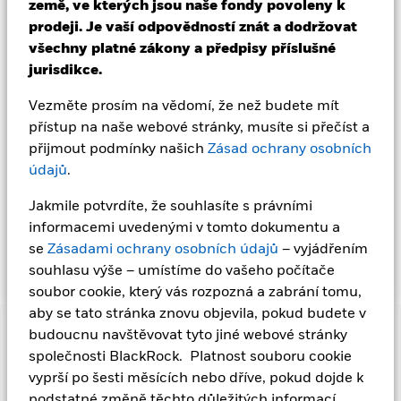
pevným výnosem zahrnují derivátové finanční nástroje (FDI)
země, ve kterých jsou naše fondy povoleny k
(tj. investice, jejichž ceny jsou založeny na jednom nebo na
prodeji. Je vaší odpovědností znát a dodržovat
více podkladových aktivech). Fond se zaměří na nevládní
všechny platné zákony a předpisy příslušné
cenné papíry s pevným výnosem a rovněž bude mít expozici
jurisdikce.
vůči cenným papírům s pevným výnosem vlád a vládních
agentur v eurozóně nebo mimo ni. Fond bude dodržovat
Vezměte prosím na vědomí, že než budete mít
zásady ESG, jak jsou uvedeny v prospektu, a mimo jiného
přístup na naše webové stránky, musíte si přečíst a
bude usilovat o to, aby alespoň 90 % celkových aktiv fondu
splňovalo kritéria fondu v oblasti životního prostředí,
přijmout podmínky našich
Zásad ochrany osobních
společenské odpovědnosti a řádné správy („ESG“) (pokud jde
údajů
.
o cenné papíry držené přímo fondem nebo prostřednictvím
FDI). Fond zaujímá pro udržitelné investování přístup, který
Jakmile potvrdíte, že souhlasíte s právními
je „nejlepší v dané třídě“, což znamená, že fond vybírá ty
informacemi uvedenými v tomto dokumentu a
nejlepší emitenty (z hlediska ESG) pro každý příslušný sektor
se
Zásadami ochrany osobních údajů
– vyjádřením
činnosti (aniž by kterýkoli sektor činnosti vyloučil).
souhlasu výše – umístíme do vašeho počítače
soubor cookie, který vás rozpozná a zabrání tomu,
aby se tato stránka znovu objevila, pokud budete v
budoucnu navštěvovat tyto jiné webové stránky
Důležité informace: Rizikový kapitál.
Hodnota investic a
příjmů z nich může klesat i stoupat a není zaručena. Investoři
společnosti BlackRock. Platnost souboru cookie
nemusí získat zpět částku, kterou původně investovali.
vyprší po šesti měsících nebo dříve, pokud dojde k
podstatné změně těchto důležitých informací.