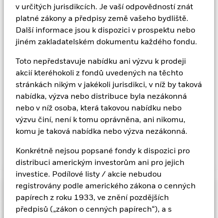
můžete zobrazit seznam všech tříd akcií fondu - měnově
v určitých jurisdikcích. Je vaší odpovědností znát
zajištěné třídy akcií jsou označeny slovem „Hedged“ v názvu
platné zákony a předpisy země vašeho bydliště.
třídy akcií. Úplný seznam všech měnově zajištěných tříd akcií
Další informace jsou k dispozici v prospektu nebo
je navíc k dispozici na vyžádání u správcovské společnosti
fondu
jiném zakladatelském dokumentu každého fondu.
.
Toto nepředstavuje nabídku ani výzvu k prodeji
V rozsahu, v jakém fond provádí půjčování cenných papírů za
akcií kteréhokoli z fondů uvedených na těchto
účelem snížení nákladů, obdrží fond 62,5 % z vytvořených
stránkách nikým v jakékoli jurisdikci, v níž by taková
souvisejících příjmů a zbývajících 37,5 % obdrží společnost
nabídka, výzva nebo distribuce byla nezákonná
BlackRock jako zprostředkovatel půjčování cenných papírů.
Vzhledem k tomu, že sdílení výnosů z půjčování cenných
nebo v níž osoba, která takovou nabídku nebo
papírů nezvyšuje náklady na provoz fondu, bylo z průběžných
výzvu činí, není k tomu oprávněna, ani nikomu,
poplatků vyloučeno.
komu je taková nabídka nebo výzva nezákonná.
Konkrétně nejsou popsané fondy k dispozici pro
Zobrazit méně
distribuci americkým investorům ani pro jejich
investice. Podílové listy / akcie nebudou
BlackRock ESG Euro Corporate Bond Fund
registrovány podle amerického zákona o cenných
Výkonnost
papírech z roku 1933, ve znění pozdějších
předpisů („zákon o cenných papírech“), a s
Diagram