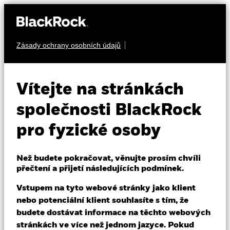
Zásady ochrany osobních údajů
O nás
PEVNÝ VÝNOS
BlackRock ESG Euro
Produkty
Vítejte na stránkách
Corporate Bond Fund
Vzdělávání
společnosti BlackRock
pro fyzické osoby
Individuální investoři
Než budete pokračovat, věnujte prosím chvíli
Czech Republic
přečtení a přijetí následujících podmínek.
Change location
NAV k 05-srp-26
1 den změny NAV k 05-srp-26
Vstupem na tyto webové stránky jako klient
BlackRock
EUR 100,78
EUR 0,03 (0,03%)
nebo potenciální klient souhlasíte s tím, že
52 WK: 98,78 - 101,60
budete dostávat informace na těchto webových
iShares
stránkách ve více než jednom jazyce. Pokud
Morningstar Rating