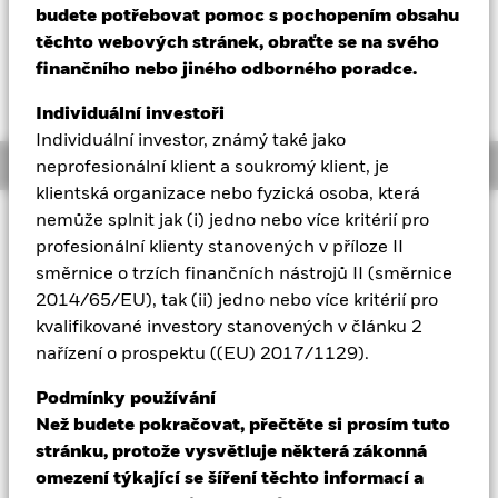
budete potřebovat pomoc s pochopením obsahu
Aladdin
těchto webových stránek, obraťte se na svého
finančního nebo jiného odborného poradce.
Naše společnost
Individuální investoři
Individuální investor, známý také jako
Overview
neprofesionální klient a soukromý klient, je
klientská organizace nebo fyzická osoba, která
nemůže splnit jak (i) jedno nebo více kritérií pro
Investiční přístup
profesionální klienty stanovených v příloze II
Cílem fondu je maximalizovat výnosy z vašich investic
směrnice o trzích finančních nástrojů II (směrnice
pomocí kombinace růstu kapitálu a výnosu z aktiv fondu a v
2014/65/EU), tak (ii) jedno nebo více kritérií pro
souladu se zásadami ESG fondu, jak jsou vedeny v prospektu.
Fond investuje alespoň 80 % svých celkových aktiv do
kvalifikované investory stanovených v článku 2
cenných papírů s pevným výnosem, cenných papírů
nařízení o prospektu ((EU) 2017/1129).
vztahujících se k pevnému výnosu (a to vždy, pokud jsou
investičního stupně – tj. splňují určitou úroveň
Podmínky používání
úvěruschopnosti), a je-li to považováno za vhodné, do vkladů
Než budete pokračovat, přečtěte si prosím tuto
a hotovosti. Cenné papíry s pevným výnosem zahrnují
stránku, protože vysvětluje některá zákonná
dluhopisy a nástroje peněžního trhu (MMI) (tj. dluhové cenné
omezení týkající se šíření těchto informací a
papíry s krátkodobou splatností). Cenné papíry spojené s