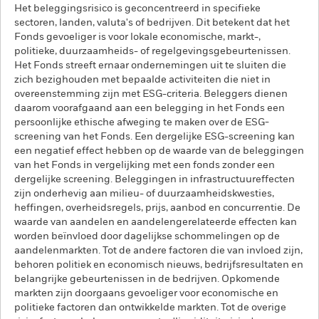
Het beleggingsrisico is geconcentreerd in specifieke
sectoren, landen, valuta's of bedrijven. Dit betekent dat het
Fonds gevoeliger is voor lokale economische, markt-,
politieke, duurzaamheids- of regelgevingsgebeurtenissen.
Het Fonds streeft ernaar ondernemingen uit te sluiten die
zich bezighouden met bepaalde activiteiten die niet in
overeenstemming zijn met ESG-criteria. Beleggers dienen
daarom voorafgaand aan een belegging in het Fonds een
persoonlijke ethische afweging te maken over de ESG-
screening van het Fonds. Een dergelijke ESG-screening kan
een negatief effect hebben op de waarde van de beleggingen
van het Fonds in vergelijking met een fonds zonder een
dergelijke screening. Beleggingen in infrastructuureffecten
zijn onderhevig aan milieu- of duurzaamheidskwesties,
heffingen, overheidsregels, prijs, aanbod en concurrentie. De
waarde van aandelen en aandelengerelateerde effecten kan
worden beïnvloed door dagelijkse schommelingen op de
aandelenmarkten. Tot de andere factoren die van invloed zijn,
behoren politiek en economisch nieuws, bedrijfsresultaten en
belangrijke gebeurtenissen in de bedrijven. Opkomende
markten zijn doorgaans gevoeliger voor economische en
politieke factoren dan ontwikkelde markten. Tot de overige