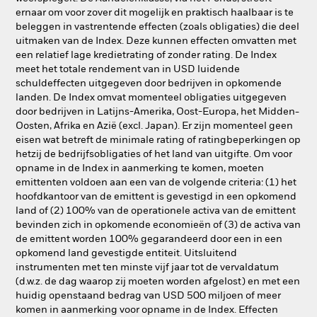
ernaar om voor zover dit mogelijk en praktisch haalbaar is te
beleggen in vastrentende effecten (zoals obligaties) die deel
uitmaken van de Index. Deze kunnen effecten omvatten met
een relatief lage kredietrating of zonder rating. De Index
meet het totale rendement van in USD luidende
schuldeffecten uitgegeven door bedrijven in opkomende
landen. De Index omvat momenteel obligaties uitgegeven
door bedrijven in Latijns-Amerika, Oost-Europa, het Midden-
Oosten, Afrika en Azië (excl. Japan). Er zijn momenteel geen
eisen wat betreft de minimale rating of ratingbeperkingen op
hetzij de bedrijfsobligaties of het land van uitgifte. Om voor
opname in de Index in aanmerking te komen, moeten
emittenten voldoen aan een van de volgende criteria: (1) het
hoofdkantoor van de emittent is gevestigd in een opkomend
land of (2) 100% van de operationele activa van de emittent
bevinden zich in opkomende economieën of (3) de activa van
de emittent worden 100% gegarandeerd door een in een
opkomend land gevestigde entiteit. Uitsluitend
instrumenten met ten minste vijf jaar tot de vervaldatum
(d.w.z. de dag waarop zij moeten worden afgelost) en met een
huidig openstaand bedrag van USD 500 miljoen of meer
komen in aanmerking voor opname in de Index. Effecten