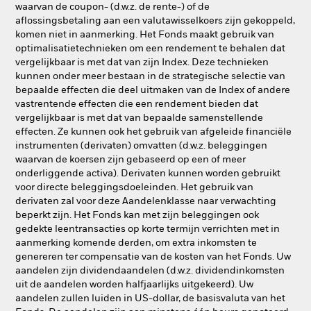
waarvan de coupon- (d.w.z. de rente-) of de
aflossingsbetaling aan een valutawisselkoers zijn gekoppeld,
komen niet in aanmerking. Het Fonds maakt gebruik van
optimalisatietechnieken om een rendement te behalen dat
vergelijkbaar is met dat van zijn Index. Deze technieken
kunnen onder meer bestaan in de strategische selectie van
bepaalde effecten die deel uitmaken van de Index of andere
vastrentende effecten die een rendement bieden dat
vergelijkbaar is met dat van bepaalde samenstellende
effecten. Ze kunnen ook het gebruik van afgeleide financiële
instrumenten (derivaten) omvatten (d.w.z. beleggingen
waarvan de koersen zijn gebaseerd op een of meer
onderliggende activa). Derivaten kunnen worden gebruikt
voor directe beleggingsdoeleinden. Het gebruik van
derivaten zal voor deze Aandelenklasse naar verwachting
beperkt zijn. Het Fonds kan met zijn beleggingen ook
gedekte leentransacties op korte termijn verrichten met in
aanmerking komende derden, om extra inkomsten te
genereren ter compensatie van de kosten van het Fonds. Uw
aandelen zijn dividendaandelen (d.w.z. dividendinkomsten
uit de aandelen worden halfjaarlijks uitgekeerd). Uw
aandelen zullen luiden in US-dollar, de basisvaluta van het