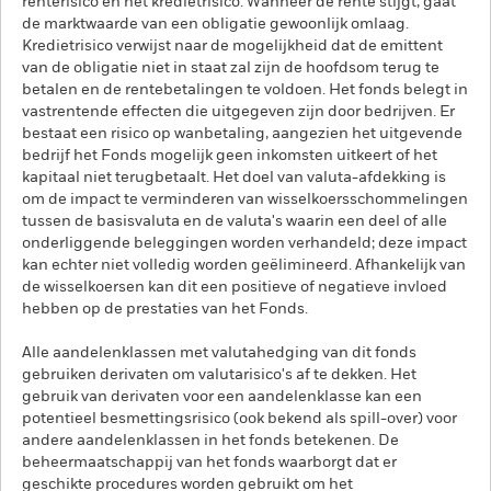
renterisico en het kredietrisico. Wanneer de rente stijgt, gaat
de marktwaarde van een obligatie gewoonlijk omlaag.
Kredietrisico verwijst naar de mogelijkheid dat de emittent
van de obligatie niet in staat zal zijn de hoofdsom terug te
betalen en de rentebetalingen te voldoen. Het fonds belegt in
vastrentende effecten die uitgegeven zijn door bedrijven. Er
bestaat een risico op wanbetaling, aangezien het uitgevende
bedrijf het Fonds mogelijk geen inkomsten uitkeert of het
kapitaal niet terugbetaalt. Het doel van valuta-afdekking is
om de impact te verminderen van wisselkoersschommelingen
tussen de basisvaluta en de valuta's waarin een deel of alle
onderliggende beleggingen worden verhandeld; deze impact
kan echter niet volledig worden geëlimineerd. Afhankelijk van
de wisselkoersen kan dit een positieve of negatieve invloed
hebben op de prestaties van het Fonds.
Alle aandelenklassen met valutahedging van dit fonds
gebruiken derivaten om valutarisico's af te dekken. Het
gebruik van derivaten voor een aandelenklasse kan een
potentieel besmettingsrisico (ook bekend als spill-over) voor
andere aandelenklassen in het fonds betekenen. De
beheermaatschappij van het fonds waarborgt dat er
geschikte procedures worden gebruikt om het