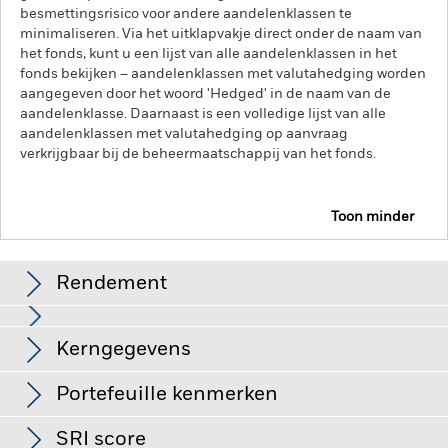
besmettingsrisico voor andere aandelenklassen te
minimaliseren. Via het uitklapvakje direct onder de naam van
het fonds, kunt u een lijst van alle aandelenklassen in het
fonds bekijken – aandelenklassen met valutahedging worden
aangegeven door het woord 'Hedged' in de naam van de
aandelenklasse. Daarnaast is een volledige lijst van alle
aandelenklassen met valutahedging op aanvraag
verkrijgbaar bij de beheermaatschappij van het fonds.
Toon minder
iShares J.P. Morgan $ EM Corp Bond UCITS ETF
Rendement
Grafiek
Kerngegevens
Kredietrisico, veranderingen in rentetarieven en/of in de
wanbetalingsquote van emittenten hebben een aanzienlijk
invloed op de prestaties van vastrentende effecten. Potentiële
Volledige grafiek bekijken
Portefeuille kenmerken
of werkelijke verlagingen van de kredietrating kunnen het
Netto van het aandelenklasse
USD 1.034.765.087
risiconiveau verhogen.
Opkomende markten zijn doorgaans
per 07/aug/2026
gevoeliger voor economische en politieke factoren dan
SRI score