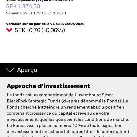
Valeur liquidative (VL) au 07/août/2026
SEK 1 374,50
Semaine 52 : 1 179,11 - 1 385,10
Intermédiaires financiers.
Variation sur un jour de la VL au 07/août/2026
SEK -0,76 (-0,06%)
België
Change location
NL
FR
BlackRock
Aperçu
iShares
Approche d'investissement
Le fonds est un compartiment de Luxembourg Sicav
Aladdin
BlackRock Strategic Funds (ci-après dénommé le Fonds). Le
Fonds cherche à atteindre un rendement absolu positif en
combinant croissance du capital et revenu de votre
Notre société
investissement, quelles que soient les conditions de marché.
Le Fonds vise à placer au moins 70 % de toute exposition
d'investissement en actions (et autres titres de participation)