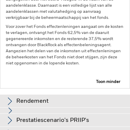
aandelenklasse. Daarnaast is een volledige lijst van alle
aandelenklassen met valutahedging op aanvraag
verkrijgbaar bij de beheermaatschappij van het fonds.
Voor zover het Fonds effectenleningen aangaat om de kosten
te verlagen, ontvangt het Fonds 62,5% van de daaruit
gegenereerde inkomsten en de resterende 37,5% wordt
ontvangen door BlackRock als effectenbeleningsagent.
Aangezien het delen van de inkomsten uit effectenleningen
de beheerkosten van het Fonds niet doet stijgen, zijn deze
niet opgenomen in de lopende kosten.
Toon minder
BSF BlackRock Systematic Asia Pacific Equity
Absolute Return Fund
Rendement
Rendement
Prestatiescenario's PRIIP's
Aandelen in kleinere bedrijven worden gewoonlijk in kleinere
volumes verhandeld en vertonen grotere