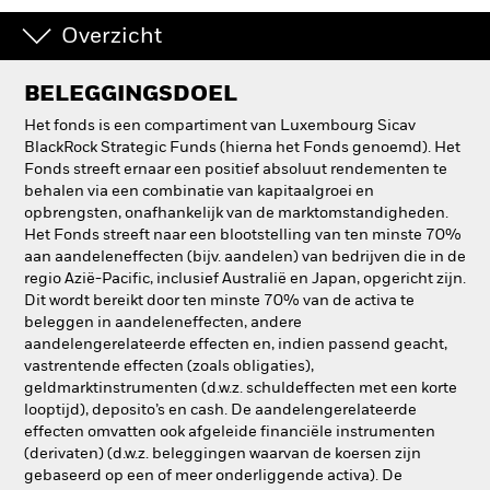
Overzicht
BELEGGINGSDOEL
Het fonds is een compartiment van Luxembourg Sicav
BlackRock Strategic Funds (hierna het Fonds genoemd). Het
Fonds streeft ernaar een positief absoluut rendementen te
behalen via een combinatie van kapitaalgroei en
opbrengsten, onafhankelijk van de marktomstandigheden.
Het Fonds streeft naar een blootstelling van ten minste 70%
aan aandeleneffecten (bijv. aandelen) van bedrijven die in de
regio Azië-Pacific, inclusief Australië en Japan, opgericht zijn.
Dit wordt bereikt door ten minste 70% van de activa te
beleggen in aandeleneffecten, andere
aandelengerelateerde effecten en, indien passend geacht,
vastrentende effecten (zoals obligaties),
geldmarktinstrumenten (d.w.z. schuldeffecten met een korte
looptijd), deposito’s en cash. De aandelengerelateerde
effecten omvatten ook afgeleide financiële instrumenten
(derivaten) (d.w.z. beleggingen waarvan de koersen zijn
gebaseerd op een of meer onderliggende activa). De