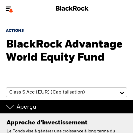
Bienvenue sur le site BlackRock pour les particuliers
ACTIONS
Pour accéder directement à un autre site BlackRock, veuillez mettre à
jour
votre type d'utilisateur
BlackRock Advantage
World Equity Fund
A propos de BlackRock
Produits
Education
Investisseurs particuliers
Aperçu
België
Approche d'investissement
Change location
Le Fonds vise à générer une croissance à long terme du