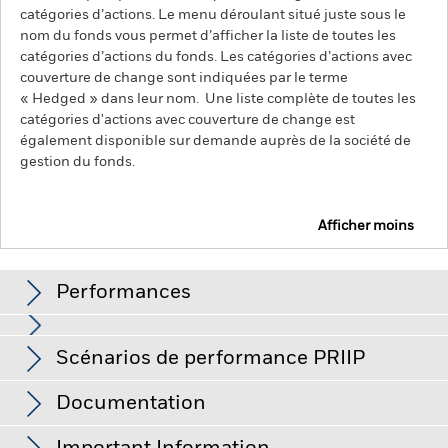
catégories d’actions. Le menu déroulant situé juste sous le
nom du fonds vous permet d’afficher la liste de toutes les
catégories d’actions du fonds. Les catégories d’actions avec
couverture de change sont indiquées par le terme
« Hedged » dans leur nom. Une liste complète de toutes les
catégories d'actions avec couverture de change est
également disponible sur demande auprès de la société de
gestion du fonds.
Afficher moins
BlackRock Advantage World Equity Fund
Performances
Performances
Scénarios de performance PRIIP
La valeur des actions ou titres liés à des actions peut être
affectée par les fluctuations quotidiennes des marchés
boursiers. Les autres facteurs ayant une influence sont
Ce graphique illustre la performance du produit sous
Documentation
l'actualité politique et économique, les résultats des
forme de pourcentage de perte ou de gain par an au cours
Le Règlement de l'UE sur les produits d’investissement
entreprises et les événements importants relatifs aux
des 1 dernières années par rapport à son indice de
entreprises.
Le Fonds utilise des modèles quantitatifs afin de
packagés de détail et fondés sur l’assurance (PRIIP) prescrit la