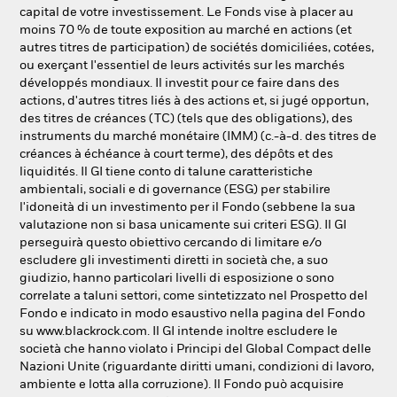
NL
FR
capital de votre investissement. Le Fonds vise à placer au
moins 70 % de toute exposition au marché en actions (et
autres titres de participation) de sociétés domiciliées, cotées,
BlackRock
ou exerçant l'essentiel de leurs activités sur les marchés
développés mondiaux. Il investit pour ce faire dans des
iShares
actions, d'autres titres liés à des actions et, si jugé opportun,
des titres de créances (TC) (tels que des obligations), des
instruments du marché monétaire (IMM) (c.-à-d. des titres de
Aladdin
créances à échéance à court terme), des dépôts et des
liquidités. Il GI tiene conto di talune caratteristiche
Notre société
ambientali, sociali e di governance (ESG) per stabilire
l'idoneità di un investimento per il Fondo (sebbene la sua
valutazione non si basa unicamente sui criteri ESG). Il GI
perseguirà questo obiettivo cercando di limitare e/o
escludere gli investimenti diretti in società che, a suo
giudizio, hanno particolari livelli di esposizione o sono
correlate a taluni settori, come sintetizzato nel Prospetto del
Fondo e indicato in modo esaustivo nella pagina del Fondo
su www.blackrock.com. Il GI intende inoltre escludere le
società che hanno violato i Principi del Global Compact delle
Nazioni Unite (riguardante diritti umani, condizioni di lavoro,
ambiente e lotta alla corruzione). Il Fondo può acquisire