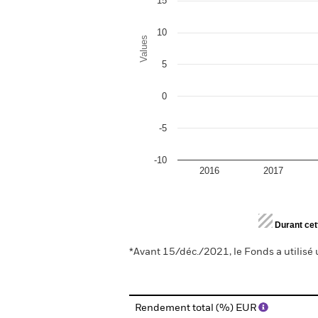
15
10
Values
5
0
-5
-10
2016
2017
End of interactive chart.
Durant cet
*Avant 15/déc./2021, le Fonds a utilisé 
Rendement total (%) EUR