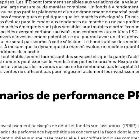
rises. Les IFD sont fortement sensibles aux variations de la valeur d
s une large mesure ou de manière complexe.
Un fonds à « rendement 
ou ne pas profiter pleinement d'un environnement de marché posit
ions économiques et politiques que les marchés développés.
En rais
as évoluer parallèlement aux tendances du marché ou ne pas profi
s marchés émergents sont plus sensibles aux troubles d'ordre écono
sociétés exerçant certaines activités non conformes aux critères ESG. 
ivers d’investissement potentiel, ce qui pourrait avoir un effet défa
 ne serait pas soumis à cette sélection.
Le Fonds utilise des modèl
s. À mesure que la dynamique du marché évolue, un modèle quantitat
nditions de marché.
de tout établissement fournissant des services tels que la garde d'acti
nstruments peut exposer le Fonds à des pertes financières.
Risque de 
ne lui verse pas les revenus dus ou ne lui rembourse pas le capital à
 les ventes ne suffisent pas pour négocier facilement les investissem
narios de performance P
nvestissement packagés de détail et fondés sur l’assurance (PRIIP) pr
énarios de performance hypothétiques concernant la façon dont le pr
 soient publiés sur une base mensuelle. Les chiffres indiqués compren