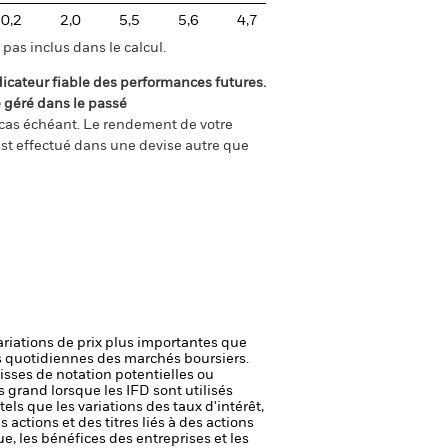
0,2
2,0
5,5
5,6
4,7
pas inclus dans le calcul.
icateur fiable des performances futures.
é géré dans le passé
e cas échéant. Le rendement de votre
st effectué dans une devise autre que
ariations de prix plus importantes que
ons quotidiennes des marchés boursiers.
aisses de notation potentielles ou
s grand lorsque les IFD sont utilisés
els que les variations des taux d'intérêt,
s actions et des titres liés à des actions
e, les bénéfices des entreprises et les