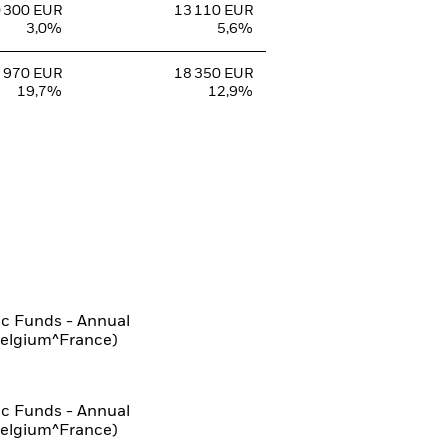
 300 EUR
13 110 EUR
3,0%
5,6%
 970 EUR
18 350 EUR
19,7%
12,9%
ic Funds - Annual
Belgium^France)
ic Funds - Annual
Belgium^France)