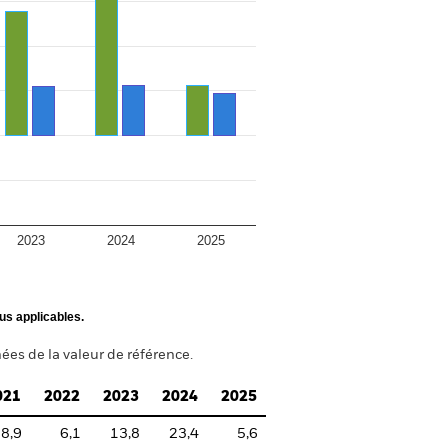
2023
2024
2025
us applicables.
ées de la valeur de référence.
021
2022
2023
2024
2025
8,9
6,1
13,8
23,4
5,6