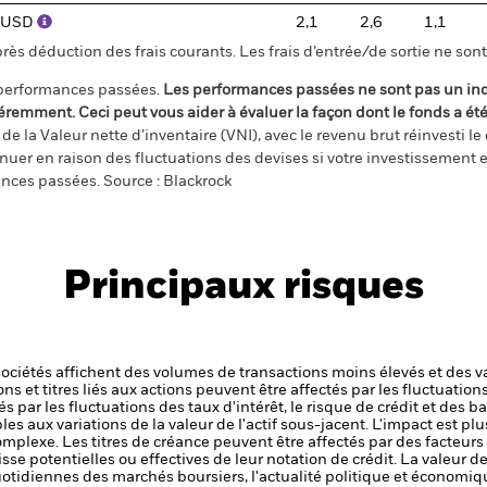
) USD
2,1
2,6
1,1
s déduction des frais courants. Les frais d’entrée/de sortie ne sont 
 performances passées.
Les performances passées ne sont pas un ind
éremment. Ceci peut vous aider à évaluer la façon dont le fonds a ét
e la Valeur nette d’inventaire (VNI), avec le revenu brut réinvesti l
er en raison des fluctuations des devises si votre investissement e
ances passées. Source : Blackrock
Principaux risques
sociétés affichent des volumes de transactions moins élevés et des v
ons et titres liés aux actions peuvent être affectés par les fluctuati
s par les fluctuations des taux d'intérêt, le risque de crédit et des b
es aux variations de la valeur de l'actif sous-jacent. L'impact est plu
omplexe.
Les titres de créance peuvent être affectés par des facteurs t
aisse potentielles ou effectives de leur notation de crédit. La valeur de
uotidiennes des marchés boursiers, l'actualité politique et économiqu