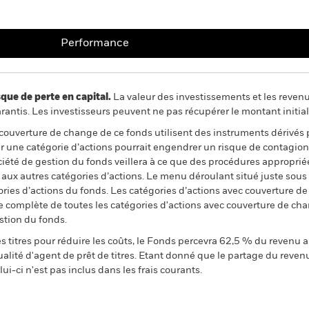
Performance
 de perte en capital.
La valeur des investissements et les reven
ntis. Les investisseurs peuvent ne pas récupérer le montant initial
 couverture de change de ce fonds utilisent des instruments dérivés 
 une catégorie d’actions pourrait engendrer un risque de contagion (e
ciété de gestion du fonds veillera à ce que des procédures appropriée
n aux autres catégories d’actions. Le menu déroulant situé juste sou
égories d’actions du fonds. Les catégories d’actions avec couverture 
 complète de toutes les catégories d'actions avec couverture de ch
stion du fonds.
 titres pour réduire les coûts, le Fonds percevra 62,5 % du revenu a
alité d'agent de prêt de titres. Etant donné que le partage du reven
ui-ci n'est pas inclus dans les frais courants.