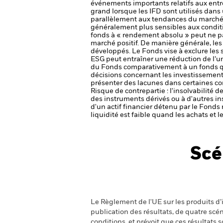
événements importants relatifs aux entrep
grand lorsque les IFD sont utilisés dan
parallèlement aux tendances du marché 
généralement plus sensibles aux condit
fonds à « rendement absolu » peut ne p
marché positif. De manière générale, le
développés.
Le Fonds vise à exclure les 
ESG peut entraîner une réduction de l’un
du Fonds comparativement à un fonds qui
décisions concernant les investissement
présenter des lacunes dans certaines co
Risque de contrepartie : l'insolvabilité 
des instruments dérivés ou à d'autres i
d'un actif financier détenu par le Fonds 
liquidité est faible quand les achats et
Scé
Le Règlement de l'UE sur les produits d’i
publication des résultats, de quatre sc
conditions, et prévoit que ces résultats