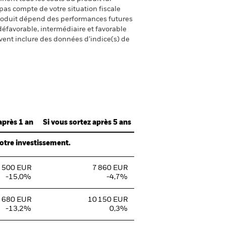
pas compte de votre situation fiscale
produit dépend des performances futures
défavorable, intermédiaire et favorable
uvent inclure des données d’indice(s) de
après 1 an
Si vous sortez après 5 ans
votre investissement.
 500 EUR
7 860 EUR
-15,0%
-4,7%
 680 EUR
10 150 EUR
-13,2%
0,3%