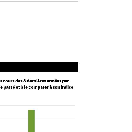
Prospectus
SFDR Web Disclosure
Documentation
u cours des 8 dernières années par
le passé et à le comparer à son indice