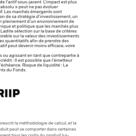
e l'actif sous-jacent. L'impact est plus
absolu » peut ne pas évoluer
if. Les marchés émergents sont
on de sa stratégie d'investissement, un
ter pleinement d'un environnement de
mique et politique que les marchés plus
Ladite sélection sur la base de critères
vorable sur la valeur des investissements
es quantitatifs afin de prendre des
if peut devenir moins efficace, voire
fs ou agissant en tant que contrepartie à
crédit : Il est possible que l'émetteur
 l'échéance.
Risque de liquidité : La
ents du Fonds.
RIIP
escrit la méthodologie de calcul, et la
oduit peut se comporter dans certaines
nent tous les coûts du produit lui-