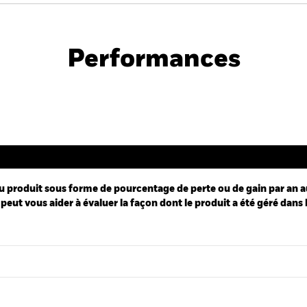
PRIIP KID
acific Equity Absolute Return Fund
Performances
Performance
u produit sous forme de pourcentage de perte ou de gain par an a
peut vous aider à évaluer la façon dont le produit a été géré dans 
ies.
 Range: -10 to 25.