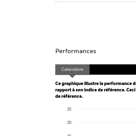
BSF BlackRock Systematic Asia P
Aperçu
Performances
Calendaire
Ce graphique illustre la performance d
rapport à son indice de référence. Ceci 
de référence.
Chart
25
Bar chart with 2 data series.
The chart has 1 X axis displaying categor
The chart has 1 Y axis displaying Values.
20