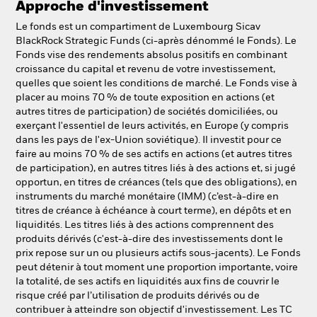
Approche d'investissement
NL
FR
Le fonds est un compartiment de Luxembourg Sicav
BlackRock Strategic Funds (ci-après dénommé le Fonds). Le
BlackRock
Fonds vise des rendements absolus positifs en combinant
croissance du capital et revenu de votre investissement,
iShares
quelles que soient les conditions de marché. Le Fonds vise à
placer au moins 70 % de toute exposition en actions (et
autres titres de participation) de sociétés domiciliées, ou
Aladdin
exerçant l'essentiel de leurs activités, en Europe (y compris
dans les pays de l'ex-Union soviétique). Il investit pour ce
Notre société
faire au moins 70 % de ses actifs en actions (et autres titres
de participation), en autres titres liés à des actions et, si jugé
opportun, en titres de créances (tels que des obligations), en
instruments du marché monétaire (IMM) (c’est-à-dire en
titres de créance à échéance à court terme), en dépôts et en
liquidités. Les titres liés à des actions comprennent des
produits dérivés (c'est-à-dire des investissements dont le
prix repose sur un ou plusieurs actifs sous-jacents). Le Fonds
peut détenir à tout moment une proportion importante, voire
la totalité, de ses actifs en liquidités aux fins de couvrir le
risque créé par l’utilisation de produits dérivés ou de
contribuer à atteindre son objectif d'investissement. Les TC